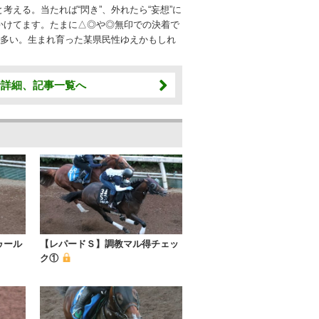
考える。当たれば“閃き”、外れたら“妄想”に
かけてます。たまに△◎や◎無印での決着で
も多い。生まれ育った某県民性ゆえかもしれ
者詳細、記事一覧へ
ゥール
【レパードＳ】調教マル得チェッ
ク①