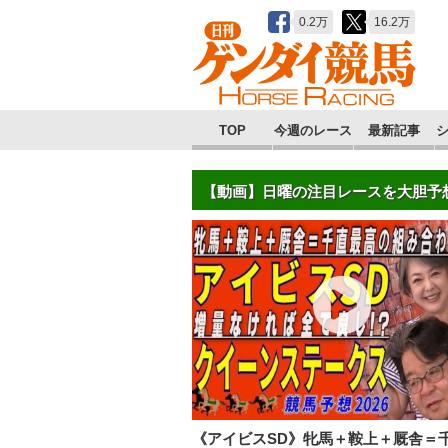
0.2万
16.2万
TOP
今週のレース
最新記事
【動画】日曜の注目レースを大胆予
《アイビスSD》牝馬＋鞍上＋厩舎＝