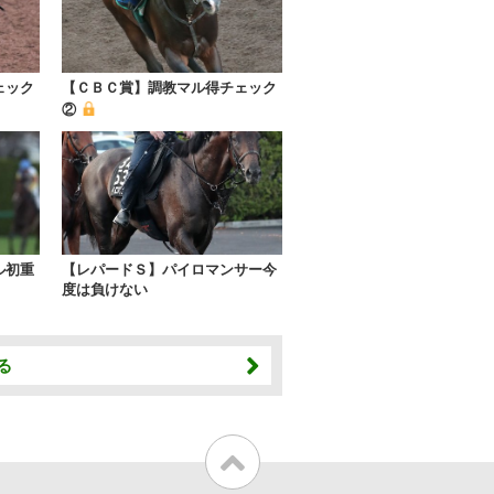
ェック
【ＣＢＣ賞】調教マル得チェック
②
ル初重
【レパードＳ】パイロマンサー今
度は負けない
る