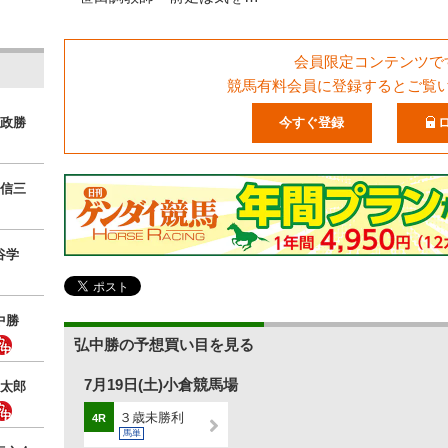
会員限定コンテンツで
競馬有料会員に登録するとご覧
政勝
今すぐ登録
信三
谷学
中勝
弘中勝の予想買い目を見る
7月19日(土)小倉競馬場
太郎
３歳未勝利
4R
馬単