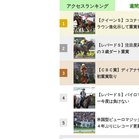
アクセスランキング
週間
【クイーンＳ】ココナ
1
ラウン進化示して重賞
【レパードＳ】注目度
2
の３歳ダート重賞
【ＣＢＣ賞】ディアナ
3
初重賞取り
【レパードＳ】パイロ
4
ー今度は負けない
米国型ピューロマジッ
5
４年ぶりにレコード更