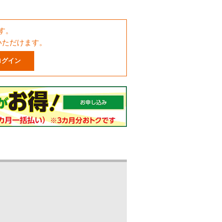
す。
いただけます。
ログイン