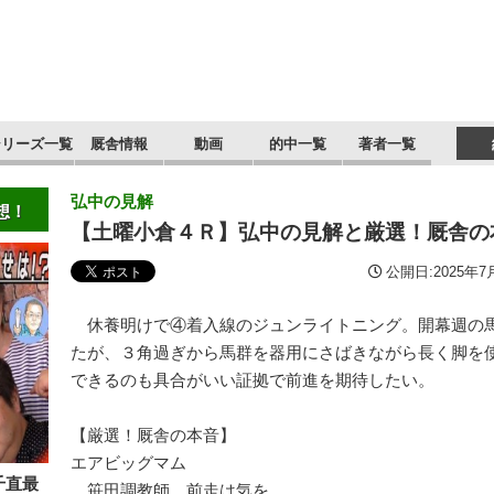
シリーズ一覧
厩舎情報
動画
的中一覧
著者一覧
弘中の見解
想！
【土曜小倉４Ｒ】弘中の見解と厳選！厩舎の
公開日:2025年7月
休養明けで④着入線のジュンライトニング。開幕週の
たが、３角過ぎから馬群を器用にさばきながら長く脚を
できるのも具合がいい証拠で前進を期待したい。
【厳選！厩舎の本音】
エアビッグマム
千直最
笹田調教師 前走は気を…