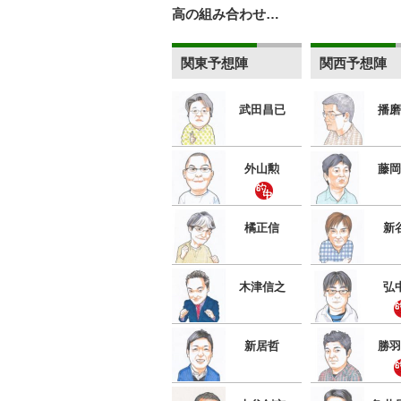
高の組み合わせ…
関東予想陣
関西予想陣
武田昌已
播磨
外山勲
藤岡
橘正信
新
木津信之
弘
新居哲
勝羽