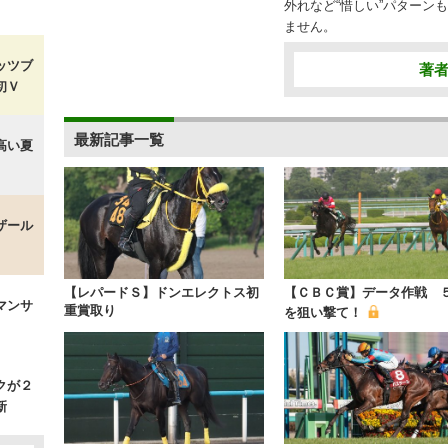
外れなど“惜しい”パターン
ません。
ッツブ
著
初Ｖ
最新記事一覧
高い夏
ザール
【レパードＳ】ドンエレクトス初
【ＣＢＣ賞】データ作戦 
マンサ
重賞取り
を狙い撃て！
クが２
新