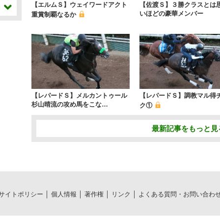
【エルムＳ】ウェイワードアクト
【佐渡Ｓ】３勝クラスとは
いほどの豪華メンバー
重賞制覇なるか
【レパードＳ】メルカントゥール
【レパードＳ】調教マル得
杉山晴流の攻め馬をこな…
ク①
最新記事をもっと見
サイトポリシー
個人情報
著作権
リンク
よくある質問・お問い合わ