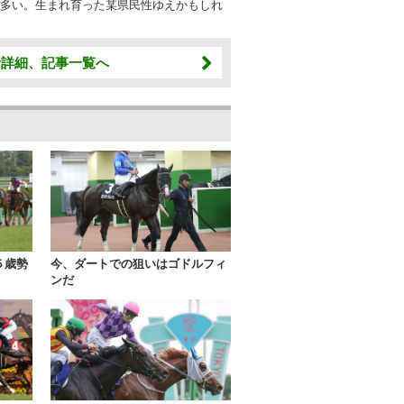
も多い。生まれ育った某県民性ゆえかもしれ
者詳細、記事一覧へ
５歳勢
今、ダートでの狙いはゴドルフィ
ンだ