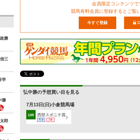
会員限定コンテンツで
競馬有料会員に登録するとご覧
今すぐ登録
政勝
信三
谷学
弘中勝の予想買い目を見る
中勝
7月13日(日)小倉競馬場
西部スポニチ賞
10R
馬単
3単
太郎