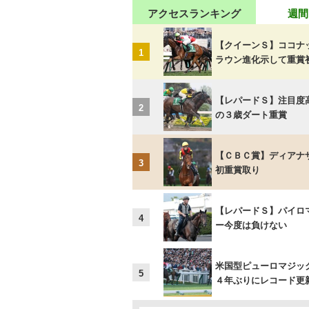
アクセスランキング
週間
【クイーンＳ】ココナ
1
ラウン進化示して重賞
【レパードＳ】注目度
2
の３歳ダート重賞
【ＣＢＣ賞】ディアナ
3
初重賞取り
【レパードＳ】パイロ
4
ー今度は負けない
米国型ピューロマジッ
5
４年ぶりにレコード更