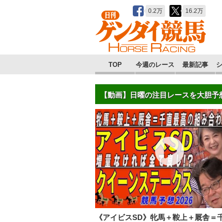
0.2万
16.2万
TOP
今週のレース
最新記事
【動画】日曜の注目レースを大胆予
《アイビスSD》牝馬＋鞍上＋厩舎＝