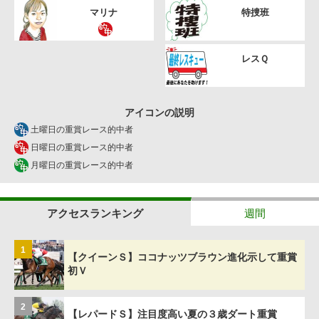
マリナ
特捜班
レスＱ
アイコンの説明
土曜日の重賞レース的中者
日曜日の重賞レース的中者
月曜日の重賞レース的中者
アクセスランキング
週間
1
【クイーンＳ】ココナッツブラウン進化示して重賞
初Ｖ
2
【レパードＳ】注目度高い夏の３歳ダート重賞