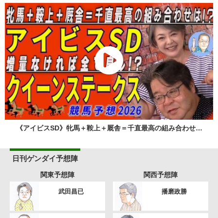
《アイビスSD》牝馬＋鞍上＋厩舎＝千直最高の組み合わせ…
日刊ゲンダイ予想陣
関東予想陣
関西予想陣
武田昌已
播磨政勝