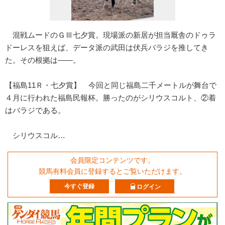
混戦ムードのＧⅢ七夕賞。現場派の新居が担当厩舎のドゥラ
ドーレスを狙えば、データ派の武田は伏兵バラジを推してき
た。その根拠は――。
【福島11Ｒ・七夕賞】 今回と同じ福島二千メートルが舞台で
４月に行われた福島民報杯。勝ったのがシリウスコルト、②着
はバラジである。
シリウスコル…
会員限定コンテンツです。
競馬有料会員に登録するとご覧いただけます。
今すぐ登録
ログイン