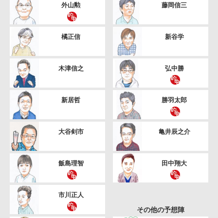
外山勲
藤岡信三
橘正信
新谷学
木津信之
弘中勝
新居哲
勝羽太郎
大谷剣市
亀井辰之介
飯島理智
田中翔大
市川正人
その他の予想陣