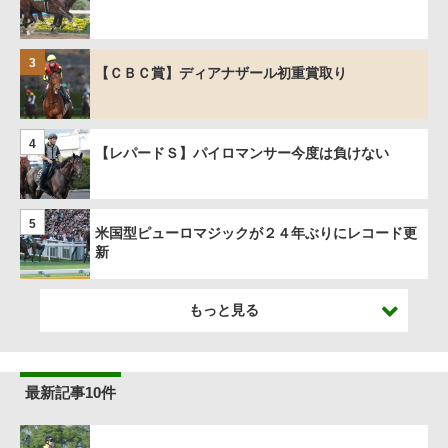
3
【ＣＢＣ賞】ディアナザール初重賞取り
4
【レパードＳ】パイロマンサー今度は負けない
5
米国型ピューロマジックが２４年ぶりにレコード更
新
もっと見る
最新記事10件