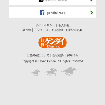
gendai.race
サイトポリシー
個人情報
著作権
リンク
よくある質問・お問い合わせ
広告掲載について
会社概要
採用情報
Copyright © Nikkan Gendai. All Rights Reserved.