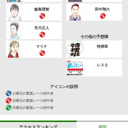
飯島理智
田中翔大
市川正人
その他の予想陣
マリナ
特捜班
レスＱ
アイコンの説明
土曜日の重賞レース的中者
日曜日の重賞レース的中者
月曜日の重賞レース的中者
アクセスランキング
週間