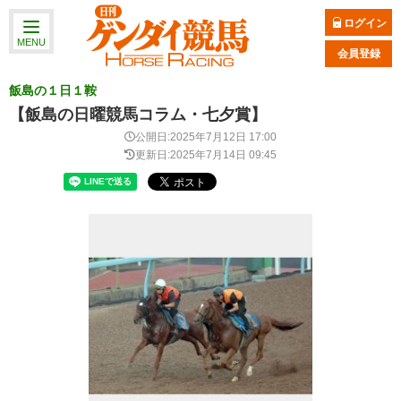
ログイン
MENU
会員登録
飯島の１日１鞍
【飯島の日曜競馬コラム・七夕賞】
公開日:2025年7月12日 17:00
更新日:2025年7月14日 09:45