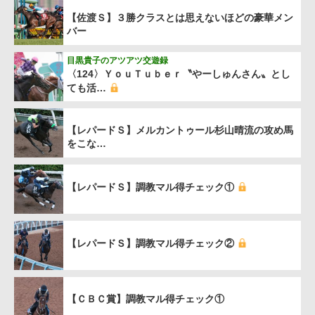
【佐渡Ｓ】３勝クラスとは思えないほどの豪華メン
バー
目黒貴子のアツアツ交遊録
〈124〉ＹｏｕＴｕｂｅｒ〝やーしゅんさん〟とし
ても活…
【レパードＳ】メルカントゥール杉山晴流の攻め馬
をこな…
【レパードＳ】調教マル得チェック①
【レパードＳ】調教マル得チェック②
【ＣＢＣ賞】調教マル得チェック①