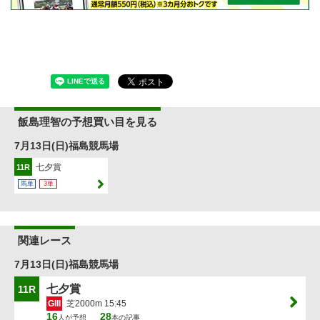
飯島理智の予想買い目を見る
7月13日(日)福島競馬場
七夕賞
11R
馬単
3単
関連レース
7月13日(日)福島競馬場
七夕賞
11R
GIII
芝2000m 15:45
16
28
人が予想
本の記事