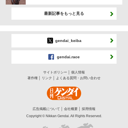
最新記事をもっと見る
gendai_keiba
gendai.race
サイトポリシー
個人情報
著作権
リンク
よくある質問・お問い合わせ
広告掲載について
会社概要
採用情報
Copyright © Nikkan Gendai. All Rights Reserved.