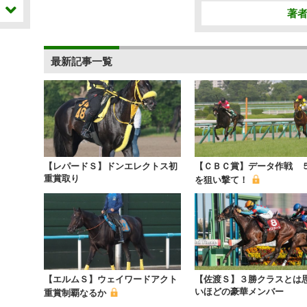
著
最新記事一覧
【レパードＳ】ドンエレクトス初
【ＣＢＣ賞】データ作戦 
重賞取り
を狙い撃て！
【エルムＳ】ウェイワードアクト
【佐渡Ｓ】３勝クラスとは
いほどの豪華メンバー
重賞制覇なるか