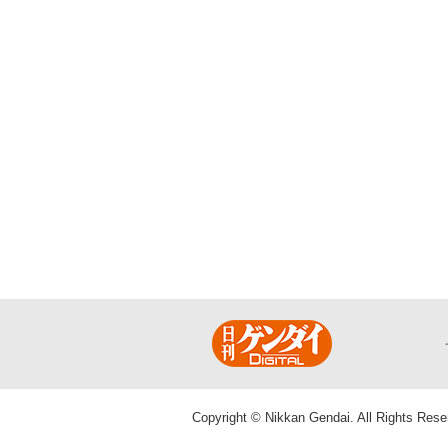
Copyright © Nikkan Gendai. All Rights Rese