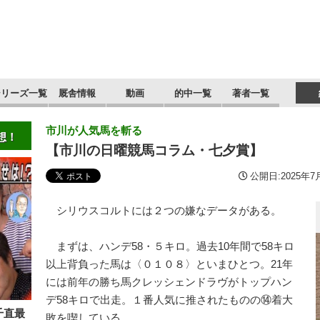
シリーズ一覧
厩舎情報
動画
的中一覧
著者一覧
市川が人気馬を斬る
想！
【市川の日曜競馬コラム・七夕賞】
公開日:2025年7月
シリウスコルトには２つの嫌なデータがある。
まずは、ハンデ58・５キロ。過去10年間で58キロ
以上背負った馬は〈０１０８〉といまひとつ。21年
には前年の勝ち馬クレッシェンドラヴがトップハン
デ58キロで出走。１番人気に推されたものの⑭着大
千直最
敗を喫している。