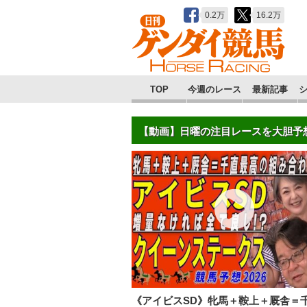
0.2万
16.2万
TOP
今週のレース
最新記事
【動画】日曜の注目レースを大胆予
《アイビスSD》牝馬＋鞍上＋厩舎＝