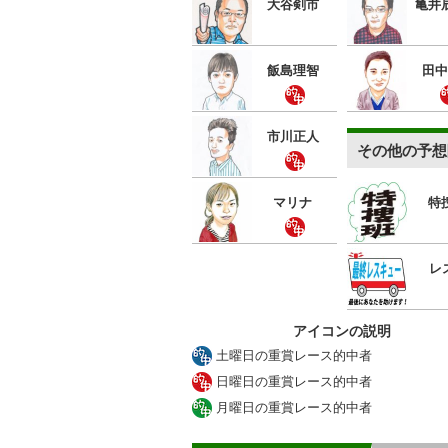
大谷剣市
亀井
飯島理智
田中
市川正人
その他の予想
マリナ
特
レ
アイコンの説明
土曜日の重賞レース的中者
日曜日の重賞レース的中者
月曜日の重賞レース的中者