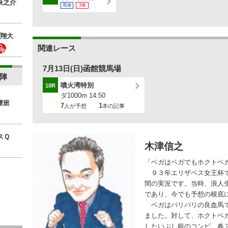
辰之介
馬単
3単
翔大
関連レース
7月13日(日)函館競馬場
陣
噴火湾特別
10R
ダ1000m 14:50
捜班
7
1
人が予想
本の記事
スＱ
木津信之
「ベガはベガでもホクトベ
９３年エリザベス女王杯で
間の実況です。当時、浪人
であり、今でも予想の根底
ベガはバリバリの良血馬で
ました。対して、ホクトベ
したいぶし銀のコンビ。春