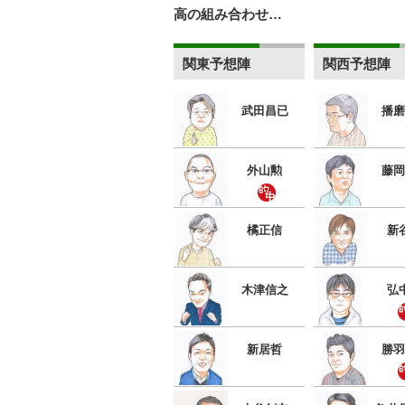
高の組み合わせ…
関東予想陣
関西予想陣
武田昌已
播磨
外山勲
藤岡
橘正信
新
木津信之
弘
新居哲
勝羽