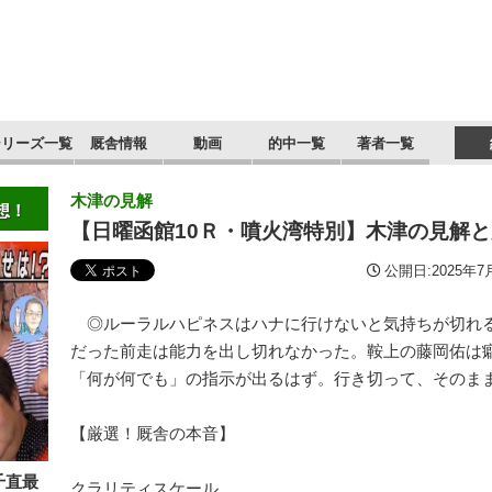
シリーズ一覧
厩舎情報
動画
的中一覧
著者一覧
木津の見解
想！
【日曜函館10Ｒ・噴火湾特別】木津の見解
公開日:2025年7月
◎ルーラルハピネスはハナに行けないと気持ちが切れ
だった前走は能力を出し切れなかった。鞍上の藤岡佑は
「何が何でも」の指示が出るはず。行き切って、そのま
【厳選！厩舎の本音】
千直最
クラリティスケール