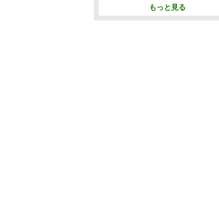
もっと見る