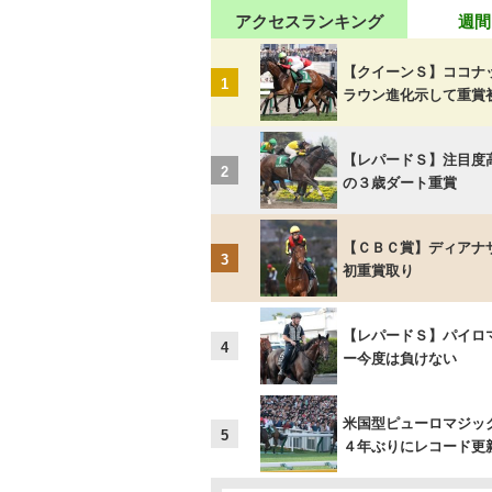
アクセスランキング
週間
【クイーンＳ】ココナ
1
ラウン進化示して重賞
【レパードＳ】注目度
2
の３歳ダート重賞
【ＣＢＣ賞】ディアナ
3
初重賞取り
【レパードＳ】パイロ
4
ー今度は負けない
米国型ピューロマジッ
5
４年ぶりにレコード更