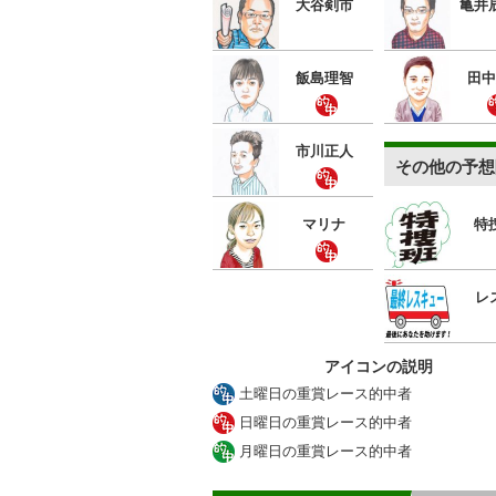
大谷剣市
亀井
飯島理智
田中
市川正人
その他の予想
マリナ
特
レ
アイコンの説明
土曜日の重賞レース的中者
日曜日の重賞レース的中者
月曜日の重賞レース的中者