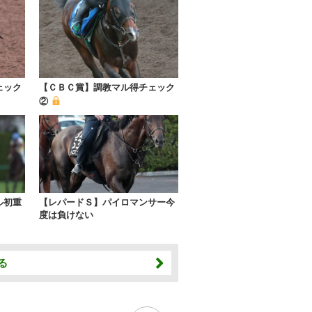
ェック
【ＣＢＣ賞】調教マル得チェック
②
ル初重
【レパードＳ】パイロマンサー今
度は負けない
る