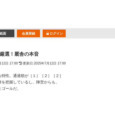
紙面
会員登録
ログイン
と厳選！厩舎の本音
12日 17:00
更新日:2025年7月12日 17:00
る特性。通過順が［１］［２］［２］
癖を把握しているし、陣営からも、
まゴールだ。