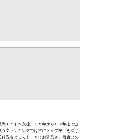
競馬エイトへ入社。９８年から０２年までは
紙収支ランキングでは常にトップ争いを演じ
送解説者としてもＴＶでお馴染み。厩舎との