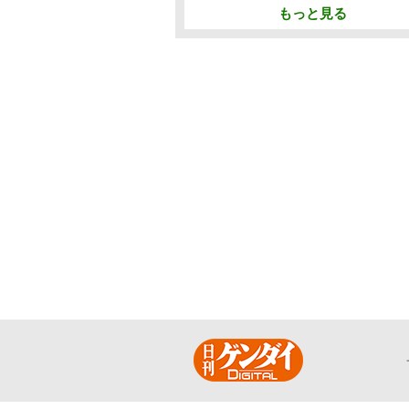
もっと見る