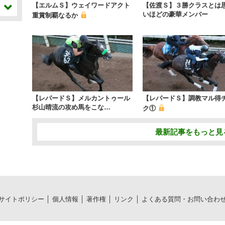
【エルムＳ】ウェイワードアクト
【佐渡Ｓ】３勝クラスとは
いほどの豪華メンバー
重賞制覇なるか
【レパードＳ】メルカントゥール
【レパードＳ】調教マル得
杉山晴流の攻め馬をこな…
ク①
最新記事をもっと見
サイトポリシー
個人情報
著作権
リンク
よくある質問・お問い合わ