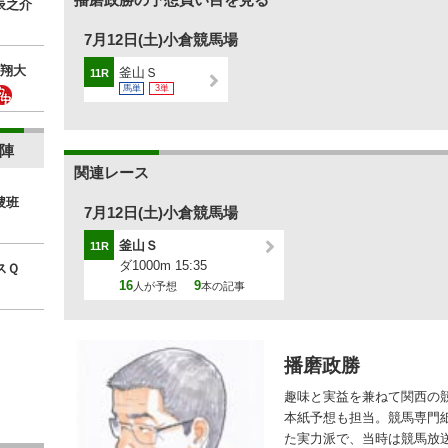
辰之介
7月12日(土)小倉競馬場
翔大
釜山Ｓ
11R
馬単
3単
陣
関連レース
捜班
7月12日(土)小倉競馬場
釜山Ｓ
11R
ダ1000m 15:35
スＱ
16
9
人が予想
本の記事
播磨政勝
趣味と実益を兼ねて関西の
本紙予想も担当。競馬専門
た実力派で、当時は競馬放