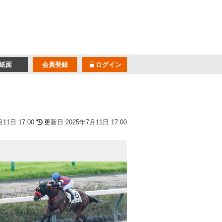
紙面
会員登録
ログイン
11日 17:00
更新日:2025年7月11日 17:00