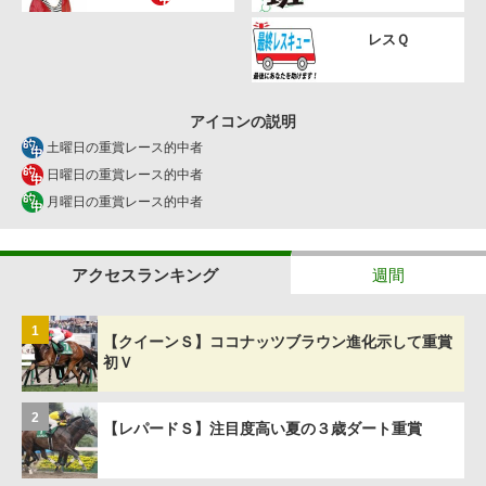
レスＱ
アイコンの説明
土曜日の重賞レース的中者
日曜日の重賞レース的中者
月曜日の重賞レース的中者
アクセスランキング
週間
1
【クイーンＳ】ココナッツブラウン進化示して重賞
初Ｖ
2
【レパードＳ】注目度高い夏の３歳ダート重賞