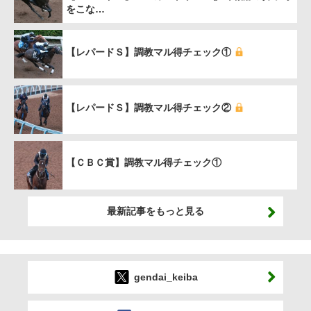
をこな…
【レパードＳ】調教マル得チェック①
【レパードＳ】調教マル得チェック②
【ＣＢＣ賞】調教マル得チェック①
最新記事をもっと見る
gendai_keiba