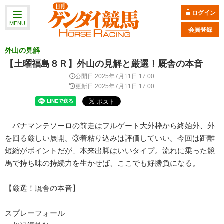
ログイン
MENU
会員登録
外山の見解
【土曜福島８Ｒ】外山の見解と厳選！厩舎の本音
公開日:2025年7月11日 17:00
更新日:2025年7月11日 17:00
バナマンテソーロの前走はフルゲート大外枠から終始外、外
を回る厳しい展開。③着粘り込みは評価していい。今回は距離
短縮がポイントだが、本来出脚はいいタイプ。流れに乗った競
馬で持ち味の持続力を生かせば、ここでも好勝負になる。
【厳選！厩舎の本音】
スプレーフォール