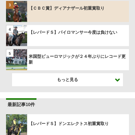
3
【ＣＢＣ賞】ディアナザール初重賞取り
4
【レパードＳ】パイロマンサー今度は負けない
5
米国型ピューロマジックが２４年ぶりにレコード更
新
もっと見る
最新記事10件
【レパードＳ】ドンエレクトス初重賞取り