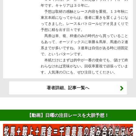
年です。キャリアは３０年に。
予想は取材の感触とレース内容を重視。１３年秋に
東京本紙になってからは、後者に重きを置くようにな
ってきました。レース＆パトロールビデオ見まくりで
予想に精を出す日々です。
馬券は単、複、枠連のみの時代から買っていること
もあって、オーソドックスに単勝＆馬単、馬連の２連
系までが多いですね。３連単は自信がある時に頭固定
で、というパターンです。
本紙だけにまずは的中が一番の使命でも、儲けて終
わらなければ意味がない。回収率重視で頑張っていま
す。人気薄の◎にも、ぜひ注目してください。
著者詳細、記事一覧へ
【動画】日曜の注目レースを大胆予想！