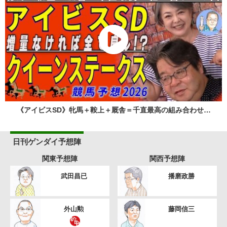
《アイビスSD》牝馬＋鞍上＋厩舎＝千直最高の組み合わせ…
日刊ゲンダイ予想陣
関東予想陣
関西予想陣
武田昌已
播磨政勝
外山勲
藤岡信三