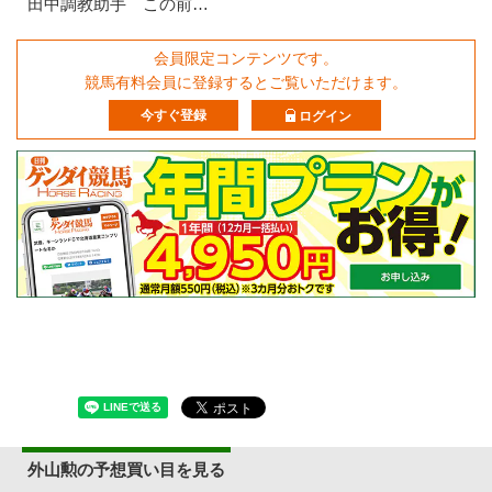
田中調教助手 この前…
会員限定コンテンツです。
競馬有料会員に登録するとご覧いただけます。
今すぐ登録
ログイン
外山勲の予想買い目を見る