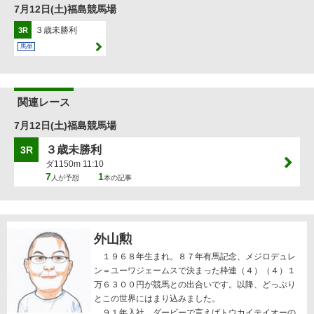
7月12日(土)福島競馬場
３歳未勝利
3R
馬単
関連レース
7月12日(土)福島競馬場
３歳未勝利
3R
ダ1150m 11:10
7
1
人が予想
本の記事
外山勲
１９６８年生まれ。８７年有馬記念、メジロデュレ
ン＝ユーワジェームスで決まった枠連（４）（４）１
万６３００円が競馬との出合いです。以降、どっぷり
とこの世界にはまり込みました。
９１年入社。ダービーで言えばトウカイテイオーの