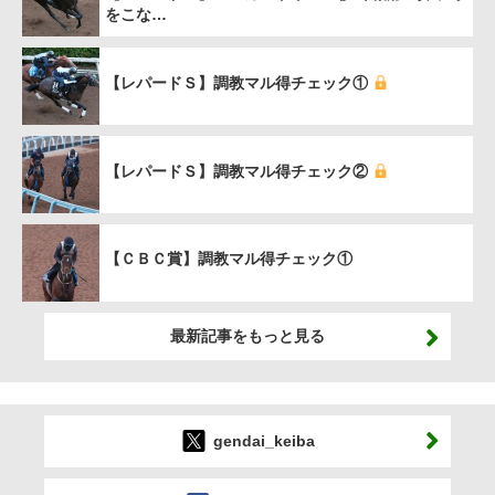
をこな…
【レパードＳ】調教マル得チェック①
【レパードＳ】調教マル得チェック②
【ＣＢＣ賞】調教マル得チェック①
最新記事をもっと見る
gendai_keiba