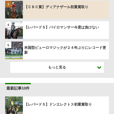
3
【ＣＢＣ賞】ディアナザール初重賞取り
4
【レパードＳ】パイロマンサー今度は負けない
5
米国型ピューロマジックが２４年ぶりにレコード更
新
もっと見る
最新記事10件
【レパードＳ】ドンエレクトス初重賞取り