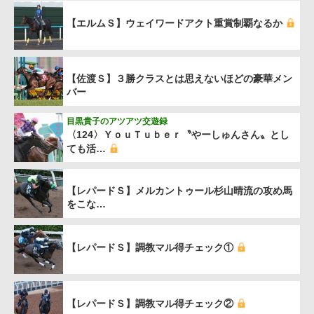
【エルムＳ】ウェイワードアクト重賞制覇なるか
【佐渡Ｓ】３勝クラスとは思えないほどの豪華メン
バー
目黒貴子のアツアツ交遊録
〈124〉ＹｏｕＴｕｂｅｒ〝やーしゅんさん〟とし
ても活…
【レパードＳ】メルカントゥール杉山晴流の攻め馬
をこな…
【レパードＳ】調教マル得チェック①
【レパードＳ】調教マル得チェック②