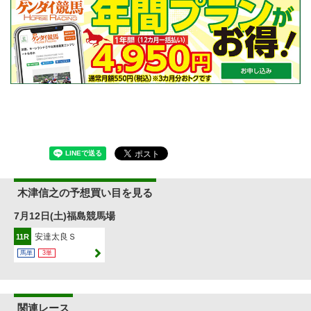
木津信之の予想買い目を見る
7月12日(土)福島競馬場
安達太良Ｓ
11R
馬単
3単
関連レース