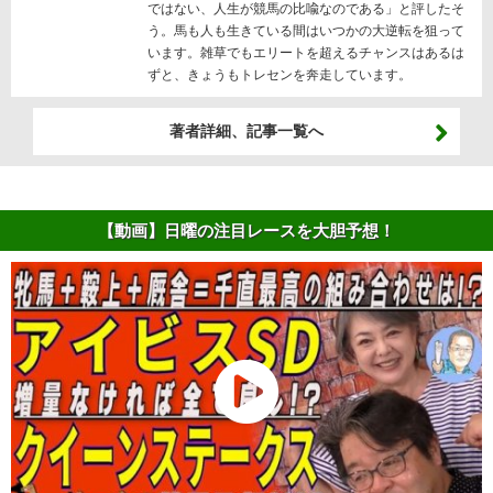
ではない、人生が競馬の比喩なのである」と評したそ
う。馬も人も生きている間はいつかの大逆転を狙って
います。雑草でもエリートを超えるチャンスはあるは
ずと、きょうもトレセンを奔走しています。
著者詳細、記事一覧へ
【動画】日曜の注目レースを大胆予想！