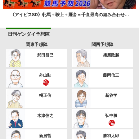
《アイビスSD》牝馬＋鞍上＋厩舎＝千直最高の組み合わせ…
日刊ゲンダイ予想陣
関東予想陣
関西予想陣
武田昌已
播磨政勝
外山勲
藤岡信三
橘正信
新谷学
木津信之
弘中勝
新居哲
勝羽太郎