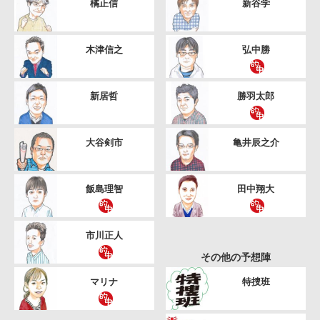
橘正信
新谷学
木津信之
弘中勝
新居哲
勝羽太郎
大谷剣市
亀井辰之介
飯島理智
田中翔大
市川正人
その他の予想陣
マリナ
特捜班