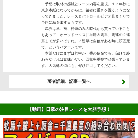
予想は取材の感触とレース内容を重視。１３年秋に
東京本紙になってからは、後者に重きを置くようにな
ってきました。レース＆パトロールビデオ見まくりで
予想に精を出す日々です。
馬券は単、複、枠連のみの時代から買っていること
もあって、オーソドックスに単勝＆馬単、馬連の２連
系までが多いですね。３連単は自信がある時に頭固定
で、というパターンです。
本紙だけにまずは的中が一番の使命でも、儲けて終
わらなければ意味がない。回収率重視で頑張っていま
す。人気薄の◎にも、ぜひ注目してください。
著者詳細、記事一覧へ
【動画】日曜の注目レースを大胆予想！