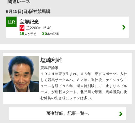
関連レース
6月15日(日)阪神競馬場
宝塚記念
11R
GI
芝2200m 15:40
16
35
人が予想
本の記事
塩崎利雄
競馬評論家
１９４４年東京生まれ。６５年、東京スポーツに入社
して競馬サークルへ。８２年に退社後、ケイシュウニ
ュースを経て８６年、週末特別版にて「
止まり木ブル
ース
」が連載スタート。北品川で毎週、馬券勝負に挑
む健坊の生き様にファンは多い。
著者詳細、記事一覧へ