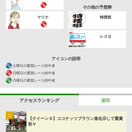
その他の予想陣
マリナ
特捜班
レスＱ
アイコンの説明
土曜日の重賞レース的中者
日曜日の重賞レース的中者
月曜日の重賞レース的中者
アクセスランキング
週間
1
【クイーンＳ】ココナッツブラウン進化示して重賞
初Ｖ