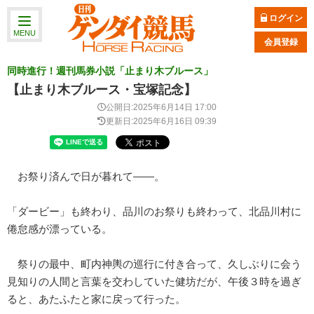
ログイン
MENU
会員登録
同時進行！週刊馬券小説「止まり木ブルース」
【止まり木ブルース・宝塚記念】
公開日:2025年6月14日 17:00
更新日:2025年6月16日 09:39
お祭り済んで日が暮れて――。
「ダービー」も終わり、品川のお祭りも終わって、北品川村に
倦怠感が漂っている。
祭りの最中、町内神輿の巡行に付き合って、久しぶりに会う
見知りの人間と言葉を交わしていた健坊だが、午後３時を過ぎ
ると、あたふたと家に戻って行った。