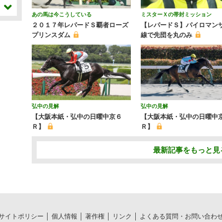
あの馬は今こうしている
ミスターＸの帯封ミッション
２０１７年レパードＳ覇者ローズ
【レパードＳ】パイロマン
プリンスダム
線で先団を丸のみ
弘中の見解
弘中の見解
【大阪本紙・弘中の日曜中京６
【大阪本紙・弘中の日曜中
Ｒ】
Ｒ】
最新記事をもっと見
サイトポリシー
個人情報
著作権
リンク
よくある質問・お問い合わ