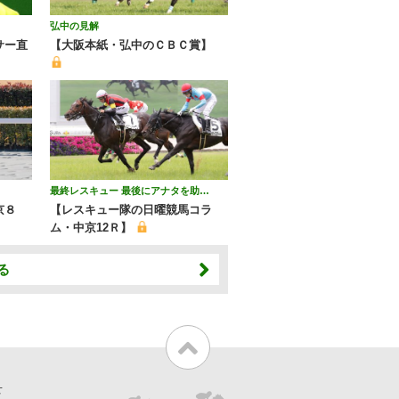
弘中の見解
サー直
【大阪本紙・弘中のＣＢＣ賞】
最終レスキュー 最後にアナタを助…
京８
【レスキュー隊の日曜競馬コラ
ム・中京12Ｒ】
る
せ