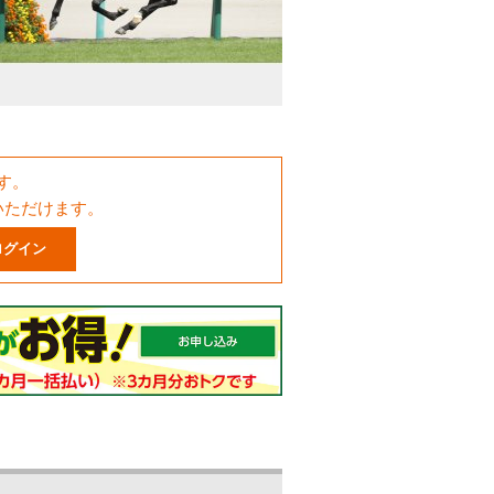
す。
いただけます。
ログイン