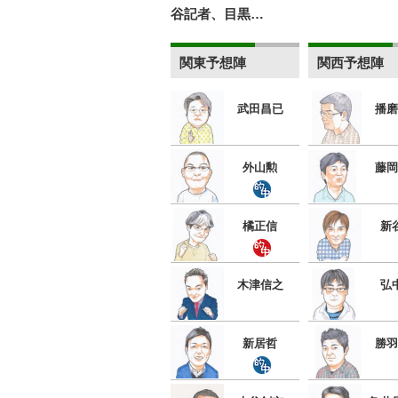
谷記者、目黒…
関東予想陣
関西予想陣
武田昌已
播磨
外山勲
藤岡
橘正信
新
木津信之
弘
新居哲
勝羽