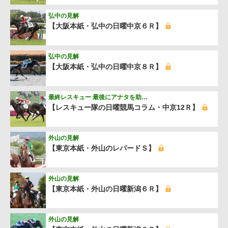
弘中の見解
【大阪本紙・弘中の日曜中京６Ｒ】
弘中の見解
【大阪本紙・弘中の日曜中京８Ｒ】
最終レスキュー 最後にアナタを助…
【レスキュー隊の日曜競馬コラム・中京12Ｒ】
外山の見解
【東京本紙・外山のレパードＳ】
外山の見解
【東京本紙・外山の日曜新潟６Ｒ】
外山の見解