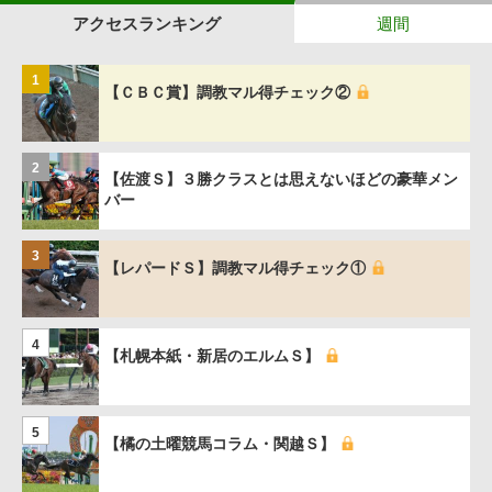
アクセスランキング
週間
1
【ＣＢＣ賞】調教マル得チェック②
2
【佐渡Ｓ】３勝クラスとは思えないほどの豪華メン
バー
3
【レパードＳ】調教マル得チェック①
4
【札幌本紙・新居のエルムＳ】
5
【橘の土曜競馬コラム・関越Ｓ】