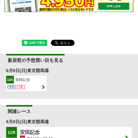
新居哲の予想買い目を見る
6月8日(日)東京競馬場
安田記念
11R
馬単
3単
関連レース
6月8日(日)東京競馬場
安田記念
11R