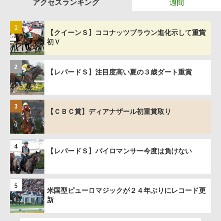
アクセスランキング
週間
1
【クイーンＳ】ココナッツブラウン進化示して重賞
初Ｖ
2
【レパードＳ】注目度高い夏の３歳ダート重賞
3
【ＣＢＣ賞】ディアナザール初重賞取り
4
【レパードＳ】パイロマンサー今度は負けない
5
米国型ピューロマジックが２４年ぶりにレコード更
新