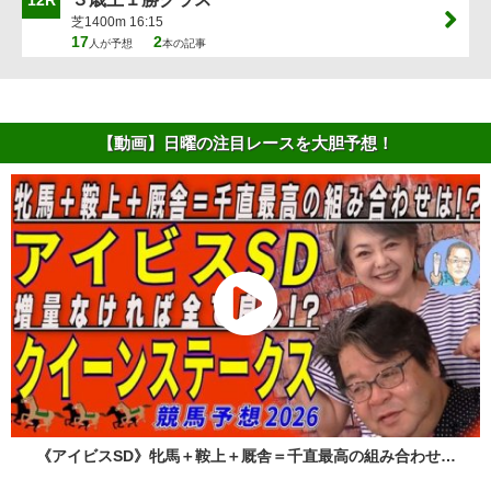
芝1400m 16:15
17
2
人が予想
本の記事
【動画】日曜の注目レースを大胆予想！
《アイビスSD》牝馬＋鞍上＋厩舎＝千直最高の組み合わせ…