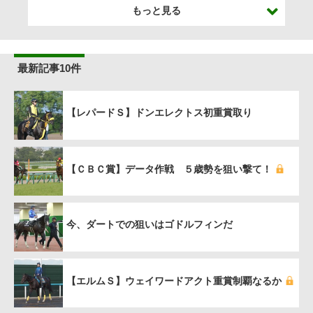
もっと見る
最新記事10件
【レパードＳ】ドンエレクトス初重賞取り
【ＣＢＣ賞】データ作戦 ５歳勢を狙い撃て！
今、ダートでの狙いはゴドルフィンだ
【エルムＳ】ウェイワードアクト重賞制覇なるか