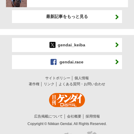
最新記事をもっと見る
gendai_keiba
gendai.race
サイトポリシー
個人情報
著作権
リンク
よくある質問・お問い合わせ
広告掲載について
会社概要
採用情報
Copyright © Nikkan Gendai. All Rights Reserved.