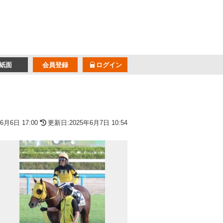
紙面
会員登録
ログイン
6月6日 17:00
更新日:2025年6月7日 10:54