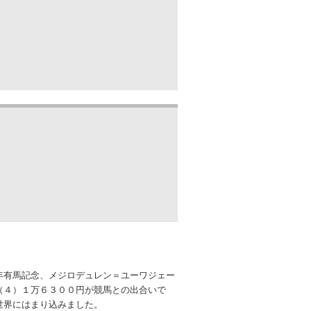
有馬記念、メジロデュレン＝ユーワジェー
（４）１万６３００円が競馬との出合いで
世界にはまり込みました。