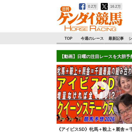
0.2万
16.2万
TOP
今週のレース
最新記事
【動画】日曜の注目レースを大胆予
《アイビスSD》牝馬＋鞍上＋厩舎＝