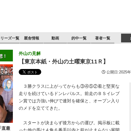
シリーズ一覧
厩舎情報
動画
的中一覧
著者一覧
外山の見解
想！
【東京本紙・外山の土曜東京11Ｒ】
公開日:2025年
３勝クラスに上がってからも③④⑤②着と堅実な
走りを続けているドンレパルス。前走のＢＳイレブ
ン賞では力強い伸びで連対を確保と、オープン入り
のメドを立ててきた。
スタートが決まらず後方からの運び。掲示板に載
千直最
った他の馬は４角６番手以内と前が止まらない展開