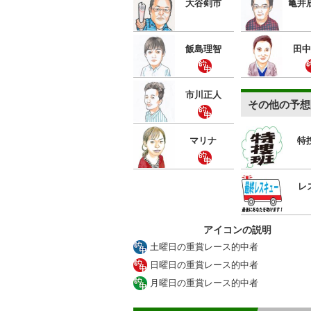
大谷剣市
亀井
飯島理智
田中
市川正人
その他の予想
マリナ
特
レ
アイコンの説明
土曜日の重賞レース的中者
日曜日の重賞レース的中者
月曜日の重賞レース的中者