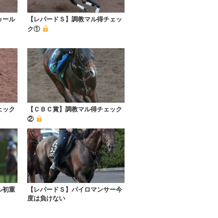
ゥール
【レパードＳ】調教マル得チェッ
ク①
ェック
【ＣＢＣ賞】調教マル得チェック
②
ル初重
【レパードＳ】パイロマンサー今
度は負けない