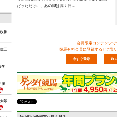
だっただけに、あの脚は高く評…
政勝
会員限定コンテンツで
競馬有料会員に登録するとご覧
信三
今すぐ登録
谷学
中勝
太郎
外山勲の予想買い目を見る