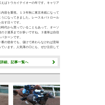
えばトウカイテイオーの年です。キャリア
内容を重視。１３年秋に東京本紙になって
ようになってきました。レース＆パトロール
を出す日々です。
時代から買っていることもあって、オーソ
連の２連系までが多いですね。３連単は自信
うパターンです。
番の使命でも、儲けて終わらなければ意味
っています。人気薄の◎にも、ぜひ注目して
者詳細、記事一覧へ