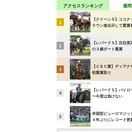
アクセスランキング
週間
【クイーンＳ】ココナ
1
ラウン進化示して重賞
【レパードＳ】注目度
2
の３歳ダート重賞
【ＣＢＣ賞】ディアナ
3
初重賞取り
【レパードＳ】パイロ
4
ー今度は負けない
米国型ピューロマジッ
5
４年ぶりにレコード更