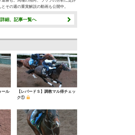
４連勝も。馬場の傾向、ラップの分析に定評
んとその週の重賞解説の動画も公開中。
者詳細、記事一覧へ
ゥール
【レパードＳ】調教マル得チェッ
ク①