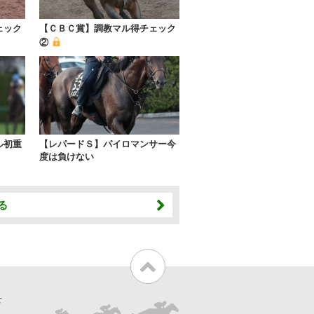
ェック
【ＣＢＣ賞】調教マル得チェック
②
ル初重
【レパードＳ】パイロマンサー今
度は負けない
る
せ