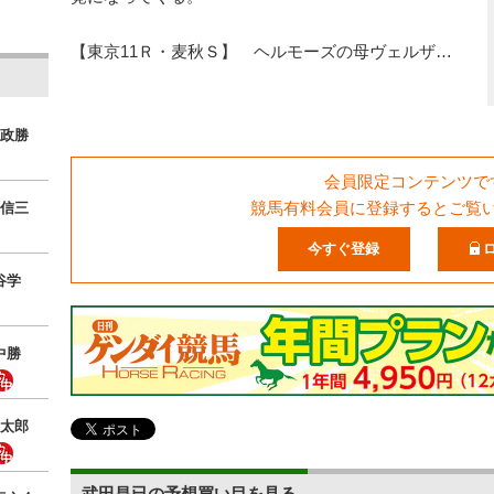
【東京11Ｒ・麦秋Ｓ】 ヘルモーズの母ヴェルザ…
政勝
会員限定コンテンツで
競馬有料会員に登録するとご覧
信三
今すぐ登録
谷学
中勝
太郎
武田昌已の予想買い目を見る