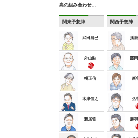
高の組み合わせ…
関東予想陣
関西予想陣
武田昌已
播磨
外山勲
藤岡
橘正信
新
木津信之
弘
新居哲
勝羽