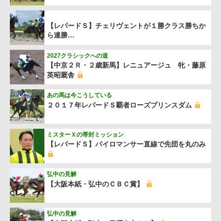
【レパードＳ】チェリヴェントが１勝クラス勝ちか
ら連勝…
2027クラシックへの道
【中京２Ｒ・２歳新馬】レニュアージュ 牝・藤原
英昭厩舎
あの馬は今こうしている
２０１７年レパードＳ覇者ローズプリンスダム
ミスターＸの帯封ミッション
【レパードＳ】パイロマンサー直線で先団を丸のみ
弘中の見解
【大阪本紙・弘中のＣＢＣ賞】
弘中の見解