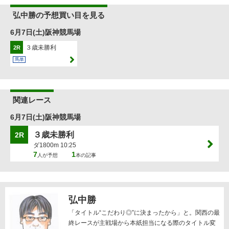
弘中勝の予想買い目を見る
6月7日(土)阪神競馬場
３歳未勝利
2R
馬単
関連レース
6月7日(土)阪神競馬場
３歳未勝利
2R
ダ1800m 10:25
7
1
人が予想
本の記事
弘中勝
「タイトル“こだわり◎”に決まったから」と。関西の最
終レースが主戦場から本紙担当になる際のタイトル変