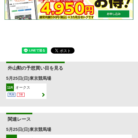
外山勲の予想買い目を見る
5月25日(日)東京競馬場
オークス
11R
馬単
3単
関連レース
5月25日(日)東京競馬場