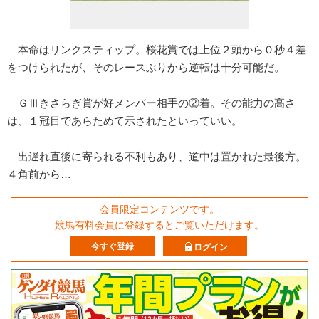
本命はリンクスティップ。桜花賞では上位２頭から０秒４差
をつけられたが、そのレースぶりから逆転は十分可能だ。
ＧⅢきさらぎ賞が好メンバー相手の②着。その能力の高さ
は、１冠目であらためて示されたといっていい。
出遅れ直後に寄られる不利もあり、道中は置かれた最後方。
４角前から…
会員限定コンテンツです。
競馬有料会員に登録するとご覧いただけます。
今すぐ登録
ログイン