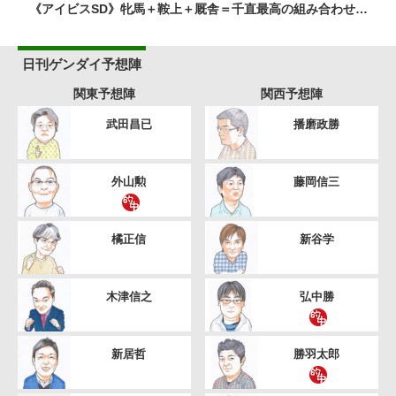
《アイビスSD》牝馬＋鞍上＋厩舎＝千直最高の組み合わせ…
日刊ゲンダイ予想陣
関東予想陣
関西予想陣
武田昌已
播磨政勝
外山勲
藤岡信三
橘正信
新谷学
木津信之
弘中勝
新居哲
勝羽太郎