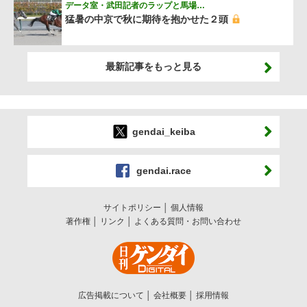
データ室・武田記者のラップと馬場…
猛暑の中京で秋に期待を抱かせた２頭
最新記事をもっと見る
gendai_keiba
gendai.race
サイトポリシー
個人情報
著作権
リンク
よくある質問・お問い合わせ
広告掲載について
会社概要
採用情報