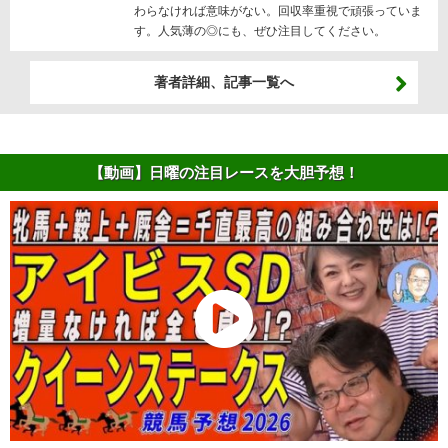
わらなければ意味がない。回収率重視で頑張っていま
す。人気薄の◎にも、ぜひ注目してください。
著者詳細、記事一覧へ
【動画】日曜の注目レースを大胆予想！