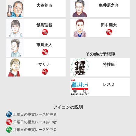
大谷剣市
亀井辰之介
飯島理智
田中翔大
市川正人
その他の予想陣
マリナ
特捜班
レスＱ
アイコンの説明
土曜日の重賞レース的中者
日曜日の重賞レース的中者
月曜日の重賞レース的中者