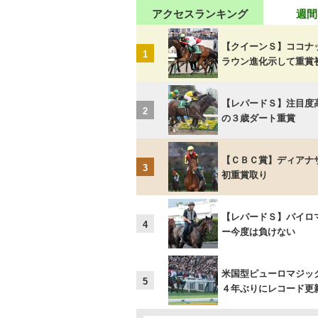
アクセスランキング
週間
【クイーンＳ】ココナ
1
ラウン進化示して重賞
【レパードＳ】注目度
2
の３歳ダート重賞
【ＣＢＣ賞】ディアナ
3
初重賞取り
【レパードＳ】パイロ
4
ー今度は負けない
米国型ピューロマジッ
5
４年ぶりにレコード更