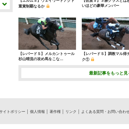
【エルムＳ】ウェイワードアクト
【佐渡Ｓ】３勝クラスとは
いほどの豪華メンバー
重賞制覇なるか
【レパードＳ】メルカントゥール
【レパードＳ】調教マル得
杉山晴流の攻め馬をこな…
ク①
最新記事をもっと見
サイトポリシー
個人情報
著作権
リンク
よくある質問・お問い合わ