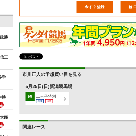
今すぐ登録
政勝
信三
市川正人の予想買い目を見る
谷学
5月25日(日)新潟競馬場
二王子特別
9R
中勝
馬単
3単
太郎
関連レース