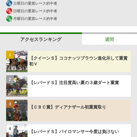
土曜日の重賞レース的中者
日曜日の重賞レース的中者
月曜日の重賞レース的中者
アクセスランキング
週間
1
【クイーンＳ】ココナッツブラウン進化示して重賞
初Ｖ
2
【レパードＳ】注目度高い夏の３歳ダート重賞
3
【ＣＢＣ賞】ディアナザール初重賞取り
4
【レパードＳ】パイロマンサー今度は負けない