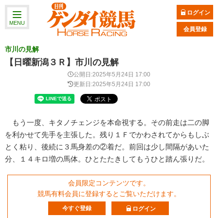
ログイン
MENU
会員登録
市川の見解
【日曜新潟３Ｒ】市川の見解
公開日:2025年5月24日 17:00
更新日:2025年5月24日 17:00
もう一度、キタノチェンジを本命視する。その前走は二の脚
を利かせて先手を主張した。残り１Ｆでかわされてからもしぶ
とく粘り、後続に３馬身差の②着だ。前回は少し間隔があいた
分、１４キロ増の馬体。ひとたたきしてもうひと踏ん張りだ。
会員限定コンテンツです。
競馬有料会員に登録するとご覧いただけます。
今すぐ登録
ログイン