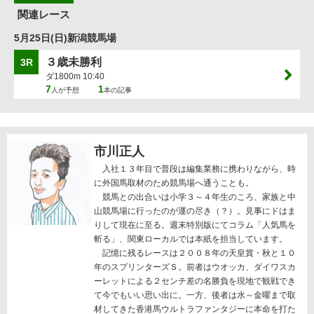
関連レース
5月25日(日)新潟競馬場
３歳未勝利
3R
ダ1800m 10:40
7
1
人が予想
本の記事
市川正人
入社１３年目で普段は編集業務に携わりながら、時
に外国馬取材のため競馬場へ通うことも。
競馬との出合いは小学３～４年生のころ、家族と中
山競馬場に行ったのが運の尽き（？）。見事にドはま
りして現在に至る。週末特別版にてコラム「人気馬を
斬る」、関東ローカルでは本紙を担当しています。
記憶に残るレースは２００８年の天皇賞・秋と１０
年のスプリンターズＳ。前者はウオッカ、ダイワスカ
ーレットによる２センチ差の名勝負を現地で観戦でき
て今でもいい思い出に。一方、後者は水～金曜まで取
材してきた香港馬ウルトラファンタジーに本命を打た