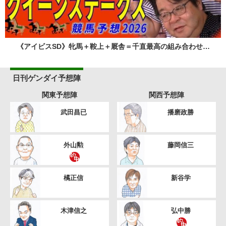
《アイビスSD》牝馬＋鞍上＋厩舎＝千直最高の組み合わせ…
日刊ゲンダイ予想陣
関東予想陣
関西予想陣
武田昌已
播磨政勝
外山勲
藤岡信三
橘正信
新谷学
木津信之
弘中勝