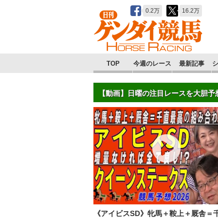
0.2万
16.2万
TOP
今週のレース
最新記事
【動画】日曜の注目レースを大胆予
《アイビスSD》牝馬＋鞍上＋厩舎＝