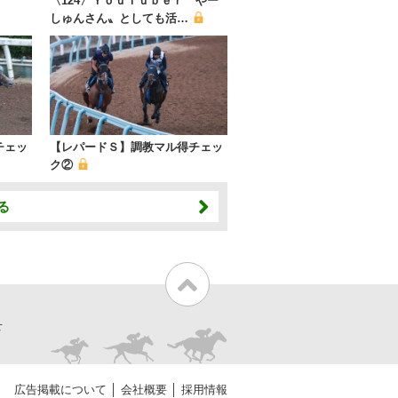
〈124〉ＹｏｕＴｕｂｅｒ〝やー
しゅんさん〟としても活…
チェッ
【レパードＳ】調教マル得チェッ
ク②
る
せ
広告掲載について
会社概要
採用情報