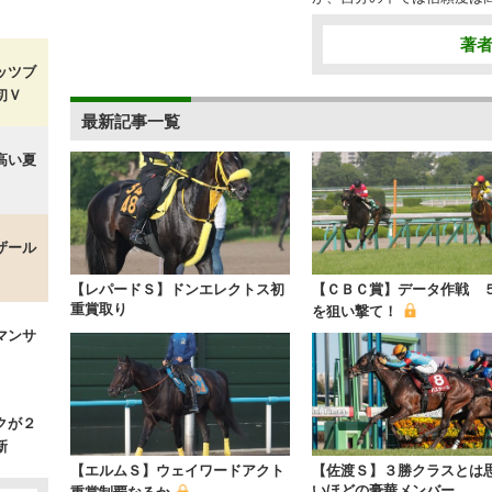
著
ッツブ
初Ｖ
最新記事一覧
高い夏
ザール
【レパードＳ】ドンエレクトス初
【ＣＢＣ賞】データ作戦 
重賞取り
を狙い撃て！
マンサ
クが２
新
【エルムＳ】ウェイワードアクト
【佐渡Ｓ】３勝クラスとは
いほどの豪華メンバー