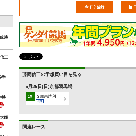
今すぐ登録
政勝
信三
藤岡信三の予想買い目を見る
谷学
5月25日(日)京都競馬場
３歳未勝利
1R
中勝
馬単
太郎
関連レース