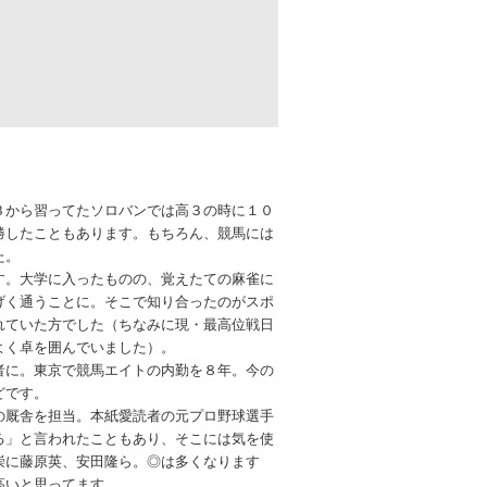
から習ってたソロバンでは高３の時に１０
勝したこともあります。もちろん、競馬には
た。
。大学に入ったものの、覚えたての麻雀に
げく通うことに。そこで知り合ったのがスポ
れていた方でした（ちなみに現・最高位戦日
よく卓を囲んでいました）。
に。東京で競馬エイトの内勤を８年。今の
どです。
厩舎を担当。本紙愛読者の元プロ野球選手
る」と言われたこともあり、そこには気を使
崇に藤原英、安田隆ら。◎は多くなります
高いと思ってます。