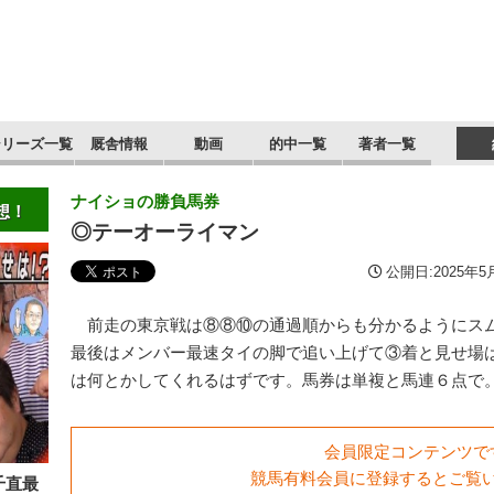
シリーズ一覧
厩舎情報
動画
的中一覧
著者一覧
ナイショの勝負馬券
想！
◎テーオーライマン
公開日:2025年5月
前走の東京戦は⑧⑧⑩の通過順からも分かるようにス
最後はメンバー最速タイの脚で追い上げて③着と見せ場
は何とかしてくれるはずです。馬券は単複と馬連６点で
会員限定コンテンツで
競馬有料会員に登録するとご覧
千直最