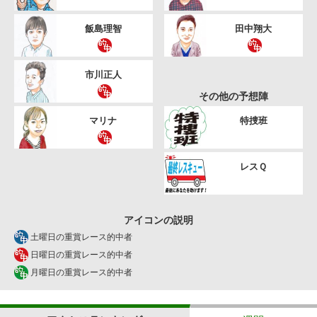
飯島理智
田中翔大
市川正人
その他の予想陣
マリナ
特捜班
レスＱ
アイコンの説明
土曜日の重賞レース的中者
日曜日の重賞レース的中者
月曜日の重賞レース的中者