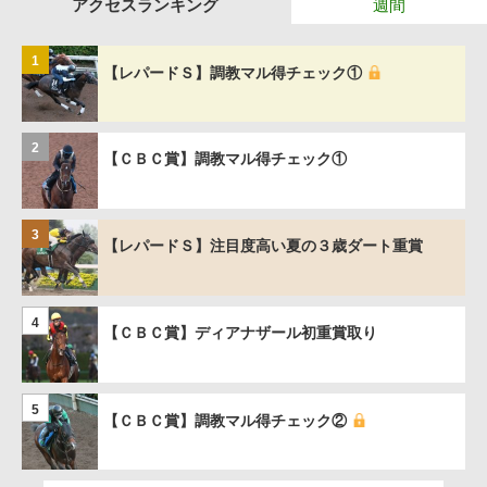
アクセスランキング
週間
1
【レパードＳ】調教マル得チェック①
2
【ＣＢＣ賞】調教マル得チェック①
3
【レパードＳ】注目度高い夏の３歳ダート重賞
4
【ＣＢＣ賞】ディアナザール初重賞取り
5
【ＣＢＣ賞】調教マル得チェック②