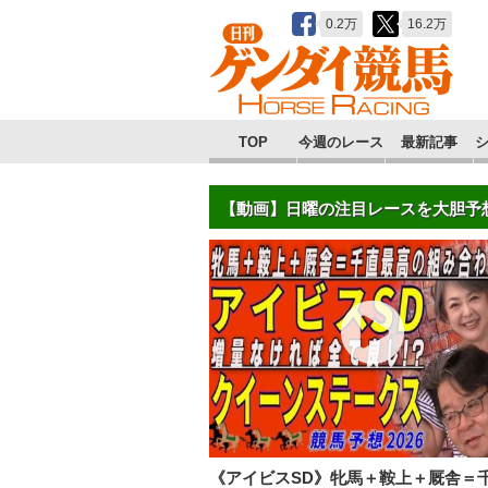
0.2万
16.2万
TOP
今週のレース
最新記事
【動画】日曜の注目レースを大胆予
《アイビスSD》牝馬＋鞍上＋厩舎＝