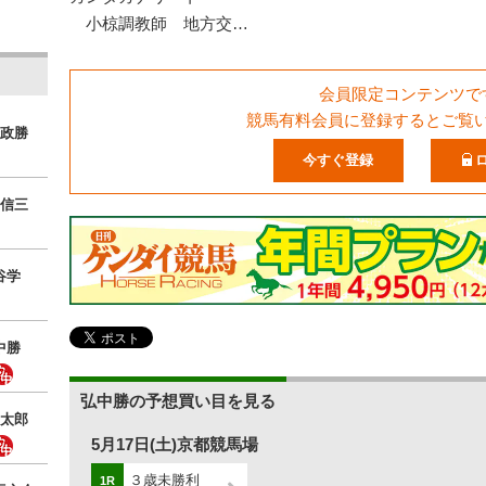
小椋調教師 地方交…
会員限定コンテンツで
競馬有料会員に登録するとご覧
政勝
今すぐ登録
信三
谷学
中勝
弘中勝の予想買い目を見る
太郎
5月17日(土)京都競馬場
３歳未勝利
1R