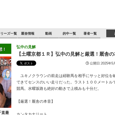
シリーズ一覧
厩舎情報
動画
的中一覧
著者一覧
弘中の見解
想！
【土曜京都１Ｒ】弘中の見解と厳選！厩舎の
公開日:2025年5月
ユキノクラウンの前走は経験馬を相手にサッと好位を
できてセンスのいい走りだった。ラスト１００メートル
競馬。水曜坂路も絶好の動きで上積みも十分だ。
【厳選！厩舎の本音】
千直最
カンタカナリート