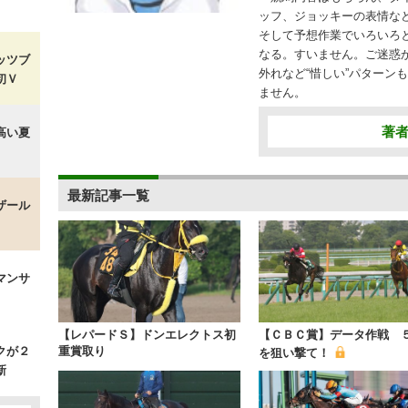
ッフ、ジョッキーの表情な
そして予想作業でいろいろと
なる。すいません。ご迷惑
ッツブ
外れなど“惜しい”パターン
初Ｖ
ません。
著
高い夏
最新記事一覧
ザール
マンサ
【レパードＳ】ドンエレクトス初
【ＣＢＣ賞】データ作戦 
クが２
重賞取り
を狙い撃て！
新