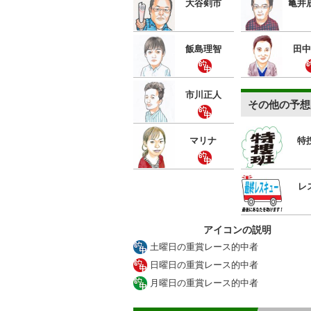
大谷剣市
亀井
飯島理智
田中
市川正人
その他の予想
マリナ
特
レ
アイコンの説明
土曜日の重賞レース的中者
日曜日の重賞レース的中者
月曜日の重賞レース的中者