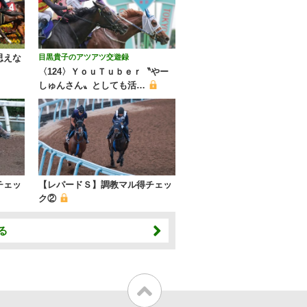
思えな
目黒貴子のアツアツ交遊録
〈124〉ＹｏｕＴｕｂｅｒ〝やー
しゅんさん〟としても活…
チェッ
【レパードＳ】調教マル得チェッ
ク②
る