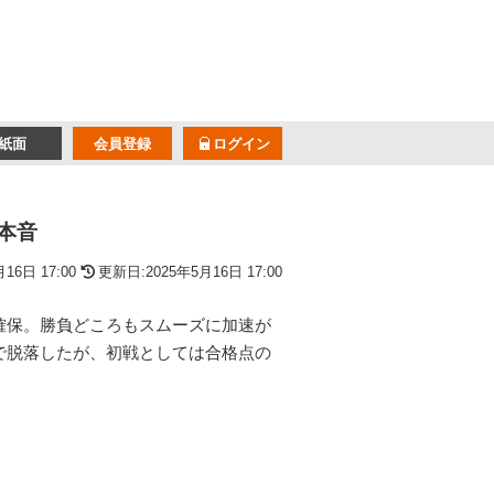
紙面
会員登録
ログイン
本音
16日 17:00
更新日:2025年5月16日 17:00
確保。勝負どころもスムーズに加速が
で脱落したが、初戦としては合格点の