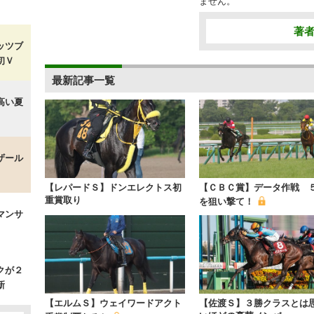
ません。
著
ッツブ
初Ｖ
最新記事一覧
高い夏
ザール
【レパードＳ】ドンエレクトス初
【ＣＢＣ賞】データ作戦 
重賞取り
を狙い撃て！
マンサ
クが２
新
【エルムＳ】ウェイワードアクト
【佐渡Ｓ】３勝クラスとは