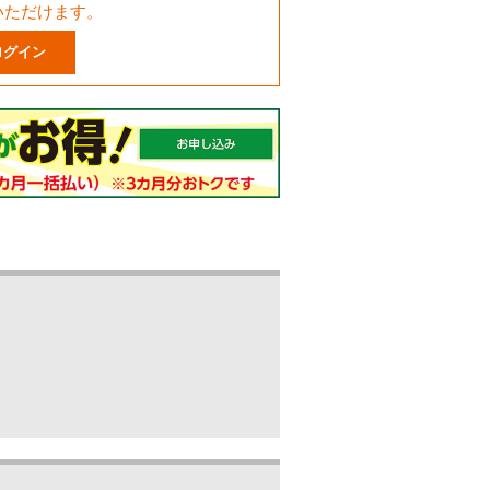
いただけます。
ログイン