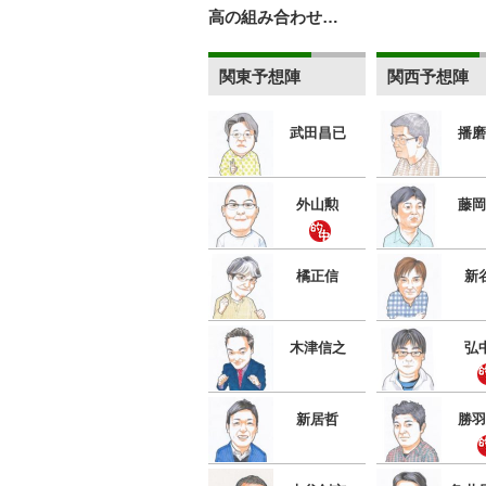
高の組み合わせ…
関東予想陣
関西予想陣
武田昌已
播磨
外山勲
藤岡
橘正信
新
木津信之
弘
新居哲
勝羽