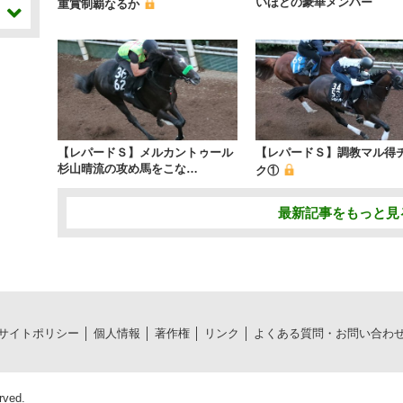
いほどの豪華メンバー
重賞制覇なるか
【レパードＳ】メルカントゥール
【レパードＳ】調教マル得
杉山晴流の攻め馬をこな…
ク①
最新記事をもっと見
サイトポリシー
個人情報
著作権
リンク
よくある質問・お問い合わ
rved.