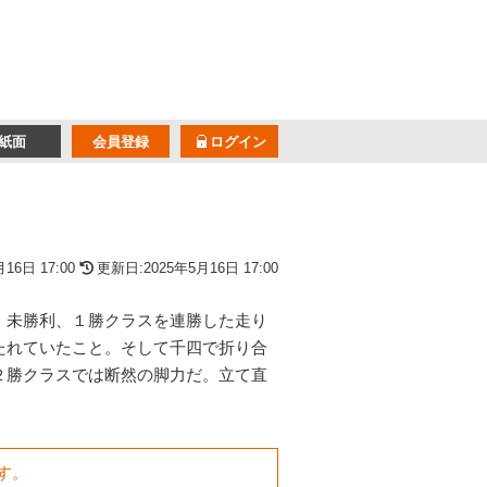
紙面
会員登録
ログイン
16日 17:00
更新日:2025年5月16日 17:00
、未勝利、１勝クラスを連勝した走り
たれていたこと。そして千四で折り合
２勝クラスでは断然の脚力だ。立て直
す。