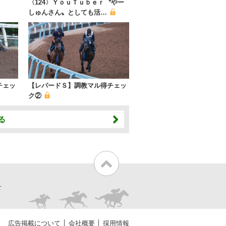
〈124〉ＹｏｕＴｕｂｅｒ〝やー
しゅんさん〟としても活…
チェッ
【レパードＳ】調教マル得チェッ
ク②
る
せ
広告掲載について
会社概要
採用情報