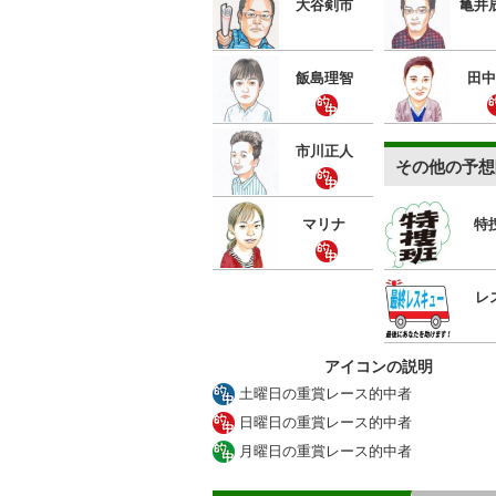
大谷剣市
亀井
飯島理智
田中
市川正人
その他の予想
マリナ
特
レ
アイコンの説明
土曜日の重賞レース的中者
日曜日の重賞レース的中者
月曜日の重賞レース的中者