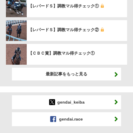
【レパードＳ】調教マル得チェック①
【レパードＳ】調教マル得チェック②
【ＣＢＣ賞】調教マル得チェック①
最新記事をもっと見る
gendai_keiba
gendai.race