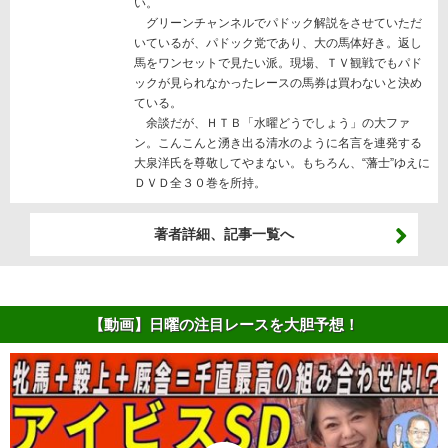
い。
グリーンチャンネルでパドック解説をさせていただ
いているが、パドック党であり、大の馬体好き。返し
馬をワンセットで見たい派。現場、ＴＶ観戦でもパド
ックが見られなかったレースの馬券は買わないと決め
ている。
余談だが、ＨＴＢ「水曜どうでしょう」の大ファ
ン。こんこんと湧き出る清水のように名言を連発する
大泉洋氏を尊敬してやまない。もちろん、“藩士”ゆえに
ＤＶＤ全３０巻を所持。
著者詳細、記事一覧へ
【動画】日曜の注目レースを大胆予想！