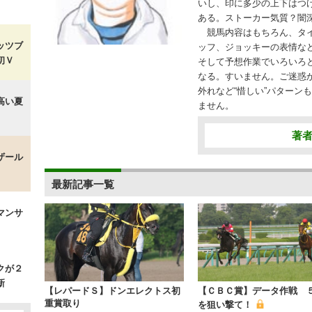
いし、印に多少の上下はつ
ある。ストーカー気質？闇
競馬内容はもちろん、タイ
ッツブ
ッフ、ジョッキーの表情な
初Ｖ
そして予想作業でいろいろと
なる。すいません。ご迷惑
外れなど“惜しい”パターン
高い夏
ません。
著
ザール
最新記事一覧
マンサ
クが２
新
【レパードＳ】ドンエレクトス初
【ＣＢＣ賞】データ作戦 
重賞取り
を狙い撃て！