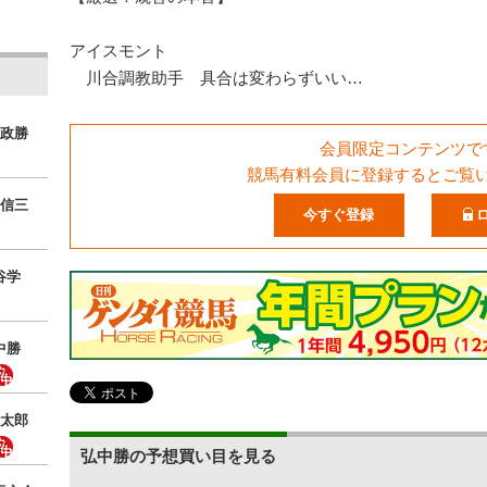
アイスモント
川合調教助手 具合は変わらずいい…
政勝
会員限定コンテンツで
競馬有料会員に登録するとご覧
信三
今すぐ登録
谷学
中勝
太郎
弘中勝の予想買い目を見る