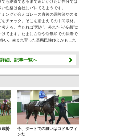
けても納得できるまで追いかけたい性分では
深い性格は会社にバレてるようです。
ミングが合えばレース直後の調教師やスタ
どをチェック。そこを踏まえての中間取材。
考える。当たれば“閃き”、外れたら“妄想”に
かけてます。たまに△◎や◎無印での決着で
も多い。生まれ育った某県民性ゆえかもしれ
者詳細、記事一覧へ
５歳勢
今、ダートでの狙いはゴドルフィ
ンだ