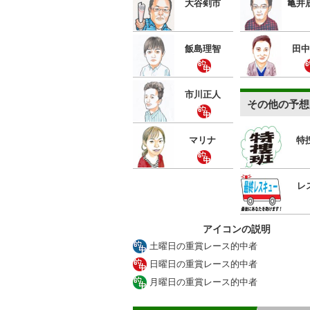
大谷剣市
亀井
飯島理智
田中
市川正人
その他の予想
マリナ
特
レ
アイコンの説明
土曜日の重賞レース的中者
日曜日の重賞レース的中者
月曜日の重賞レース的中者