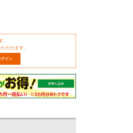
す。
いただけます。
ログイン