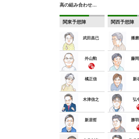
高の組み合わせ…
関東予想陣
関西予想陣
武田昌已
播磨
外山勲
藤岡
橘正信
新
木津信之
弘
新居哲
勝羽