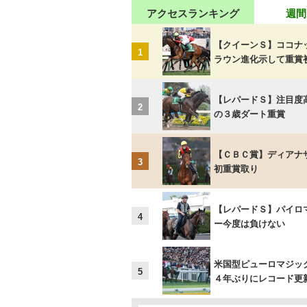
アクセスランキング
週間
【クイーンＳ】ココナ
1
ラウン進化示して重賞
【レパードＳ】注目度
2
の３歳ダート重賞
【ＣＢＣ賞】ディアナ
3
初重賞取り
【レパードＳ】パイロ
4
ー今度は負けない
米国型ピューロマジッ
5
４年ぶりにレコード更