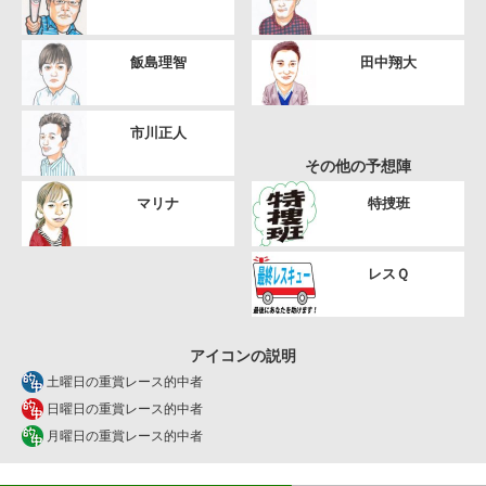
飯島理智
田中翔大
市川正人
その他の予想陣
マリナ
特捜班
レスＱ
アイコンの説明
土曜日の重賞レース的中者
日曜日の重賞レース的中者
月曜日の重賞レース的中者