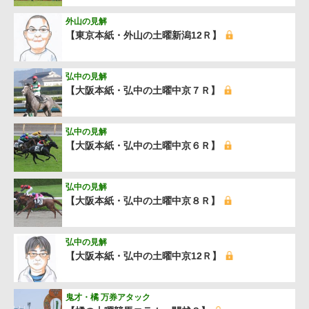
外山の見解
【東京本紙・外山の土曜新潟12Ｒ】
弘中の見解
【大阪本紙・弘中の土曜中京７Ｒ】
弘中の見解
【大阪本紙・弘中の土曜中京６Ｒ】
弘中の見解
【大阪本紙・弘中の土曜中京８Ｒ】
弘中の見解
【大阪本紙・弘中の土曜中京12Ｒ】
鬼才・橘 万券アタック