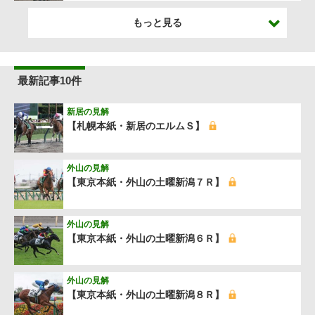
もっと見る
最新記事10件
新居の見解
【札幌本紙・新居のエルムＳ】
外山の見解
【東京本紙・外山の土曜新潟７Ｒ】
外山の見解
【東京本紙・外山の土曜新潟６Ｒ】
外山の見解
【東京本紙・外山の土曜新潟８Ｒ】