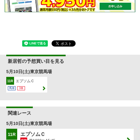
新居哲の予想買い目を見る
5月10日(土)東京競馬場
エプソムＣ
11R
馬単
3単
関連レース
5月10日(土)東京競馬場
エプソムＣ
11R