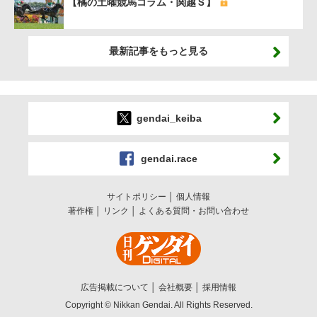
【橘の土曜競馬コラム・関越Ｓ】
最新記事をもっと見る
gendai_keiba
gendai.race
サイトポリシー
個人情報
著作権
リンク
よくある質問・お問い合わせ
広告掲載について
会社概要
採用情報
Copyright © Nikkan Gendai. All Rights Reserved.