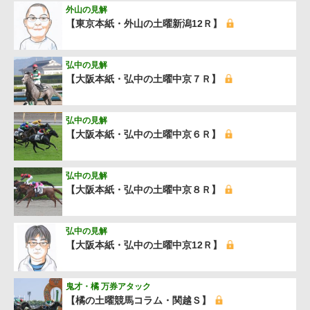
外山の見解
【東京本紙・外山の土曜新潟12Ｒ】
弘中の見解
【大阪本紙・弘中の土曜中京７Ｒ】
弘中の見解
【大阪本紙・弘中の土曜中京６Ｒ】
弘中の見解
【大阪本紙・弘中の土曜中京８Ｒ】
弘中の見解
【大阪本紙・弘中の土曜中京12Ｒ】
鬼才・橘 万券アタック
【橘の土曜競馬コラム・関越Ｓ】