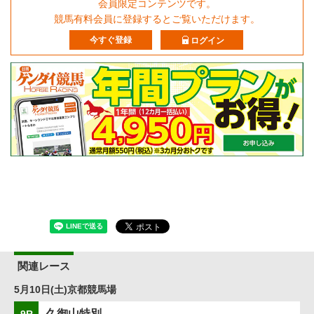
会員限定コンテンツです。
競馬有料会員に登録するとご覧いただけます。
今すぐ登録
ログイン
関連レース
5月10日(土)京都競馬場
久御山特別
9R