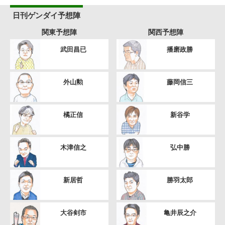
日刊ゲンダイ予想陣
関東予想陣
関西予想陣
武田昌已
播磨政勝
外山勲
藤岡信三
橘正信
新谷学
木津信之
弘中勝
新居哲
勝羽太郎
大谷剣市
亀井辰之介