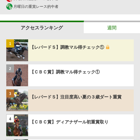
月曜日の重賞レース的中者
アクセスランキング
週間
1
【レパードＳ】調教マル得チェック①
2
【ＣＢＣ賞】調教マル得チェック①
3
【レパードＳ】注目度高い夏の３歳ダート重賞
4
【ＣＢＣ賞】ディアナザール初重賞取り