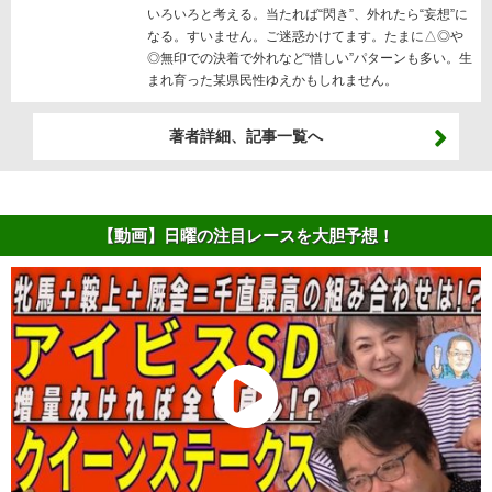
いろいろと考える。当たれば“閃き”、外れたら“妄想”に
なる。すいません。ご迷惑かけてます。たまに△◎や
◎無印での決着で外れなど“惜しい”パターンも多い。生
まれ育った某県民性ゆえかもしれません。
著者詳細、記事一覧へ
【動画】日曜の注目レースを大胆予想！