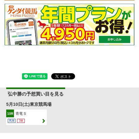
弘中勝の予想買い目を見る
5月10日(土)東京競馬場
青竜Ｓ
10R
馬単
3単