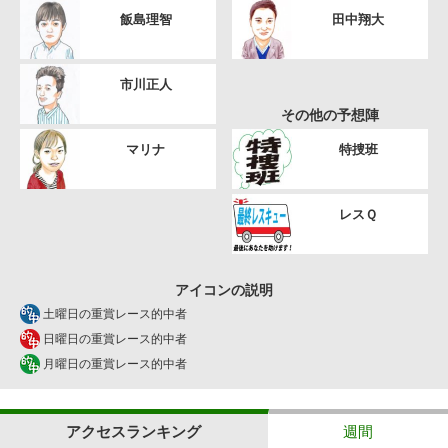
飯島理智
田中翔大
市川正人
その他の予想陣
マリナ
特捜班
レスＱ
アイコンの説明
土曜日の重賞レース的中者
日曜日の重賞レース的中者
月曜日の重賞レース的中者
アクセスランキング
週間