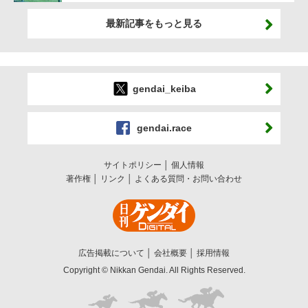
最新記事をもっと見る
gendai_keiba
gendai.race
サイトポリシー
個人情報
著作権
リンク
よくある質問・お問い合わせ
広告掲載について
会社概要
採用情報
Copyright © Nikkan Gendai. All Rights Reserved.