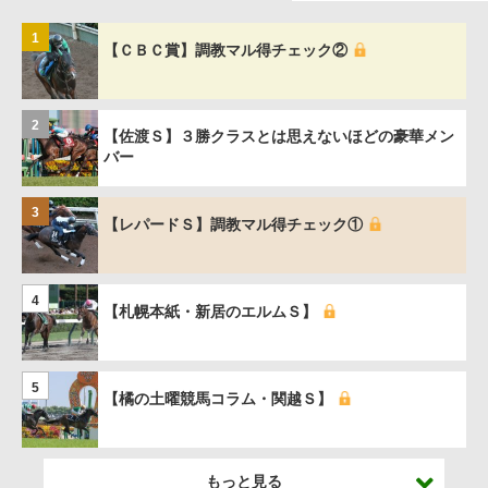
1
【ＣＢＣ賞】調教マル得チェック②
2
【佐渡Ｓ】３勝クラスとは思えないほどの豪華メン
バー
3
【レパードＳ】調教マル得チェック①
4
【札幌本紙・新居のエルムＳ】
5
【橘の土曜競馬コラム・関越Ｓ】
もっと見る