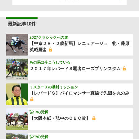
最新記事10件
2027クラシックへの道
【中京２Ｒ・２歳新馬】レニュアージュ 牝・藤原
英昭厩舎
あの馬は今こうしている
２０１７年レパードＳ覇者ローズプリンスダム
ミスターＸの帯封ミッション
【レパードＳ】パイロマンサー直線で先団を丸のみ
弘中の見解
【大阪本紙・弘中のＣＢＣ賞】
弘中の見解