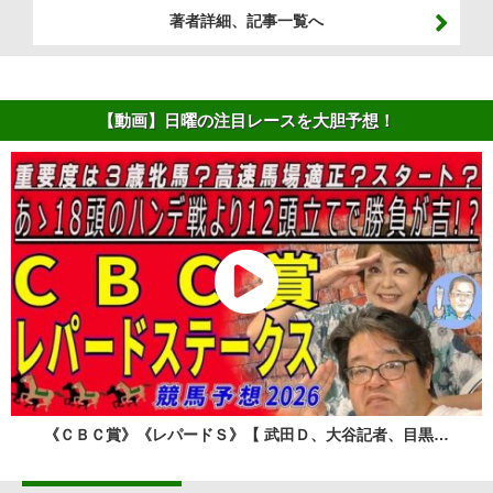
著者詳細、記事一覧へ
【動画】日曜の注目レースを大胆予想！
《ＣＢＣ賞》《レパードＳ》【 武田Ｄ、大谷記者、目黒…