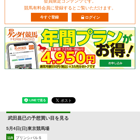
会員限定コンテンツです。
競馬有料会員に登録するとご覧いただけます。
今すぐ登録
ログイン
武田昌已の予想買い目を見る
5月4日(日)東京競馬場
プリンシパルＳ
11R