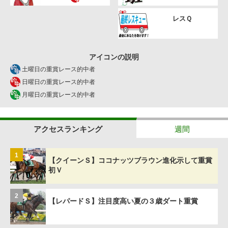
レスＱ
アイコンの説明
土曜日の重賞レース的中者
日曜日の重賞レース的中者
月曜日の重賞レース的中者
アクセスランキング
週間
1
【クイーンＳ】ココナッツブラウン進化示して重賞
初Ｖ
2
【レパードＳ】注目度高い夏の３歳ダート重賞