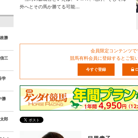
外へとその馬か勝てる可能…
政勝
会員限定コンテンツで
競馬有料会員に登録するとご覧
信三
今すぐ登録
谷学
中勝
太郎