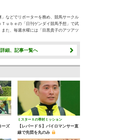
継」などでリポーターを務め、競馬サークル
ｕＴｕｂｅの「日刊ゲンダイ競馬予想」で武
。また、毎週水曜には「
目黒貴子のアツアツ
者詳細、記事一覧へ
ミスターＸの帯封ミッション
ローズ
【レパードＳ】パイロマンサー直
線で先団を丸のみ