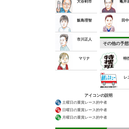
大谷剣市
亀井
飯島理智
田中
市川正人
その他の予想
マリナ
特
レ
アイコンの説明
土曜日の重賞レース的中者
日曜日の重賞レース的中者
月曜日の重賞レース的中者