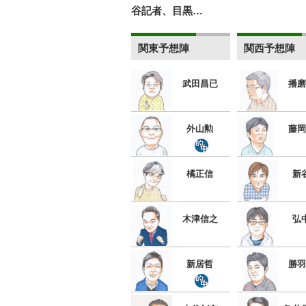
谷記者、目黒…
関東予想陣
関西予想陣
武田昌已
播磨
外山勲
藤岡
橘正信
新
木津信之
弘
新居哲
勝羽