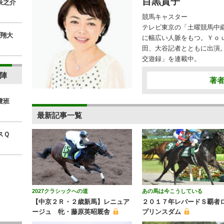
目黒貴子
辰之介
競馬キャスター
テレビ東京の「土曜競馬中
翔大
に幅広い人脈をもつ。Ｙｏ
田、大谷記者とともに出演
交遊録
」を連載中。
陣
著
捜班
最新記事一覧
スＱ
2027クラシックへの道
あの馬は今こうしている
【中京２Ｒ・２歳新馬】レニュア
２０１７年レパードＳ覇者
ージュ 牝・藤原英昭厩舎
プリンスダム