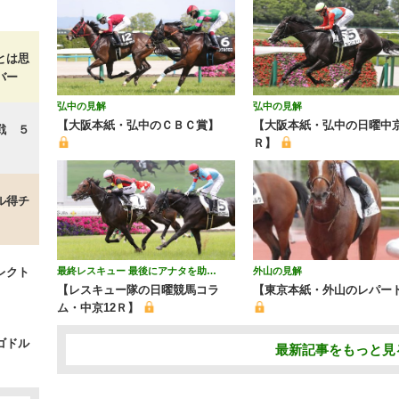
とは思
バー
弘中の見解
弘中の見解
【大阪本紙・弘中のＣＢＣ賞】
【大阪本紙・弘中の日曜中
戦 ５
Ｒ】
ル得チ
レクト
最終レスキュー 最後にアナタを助…
外山の見解
【レスキュー隊の日曜競馬コラ
【東京本紙・外山のレパー
ム・中京12Ｒ】
ゴドル
最新記事をもっと見