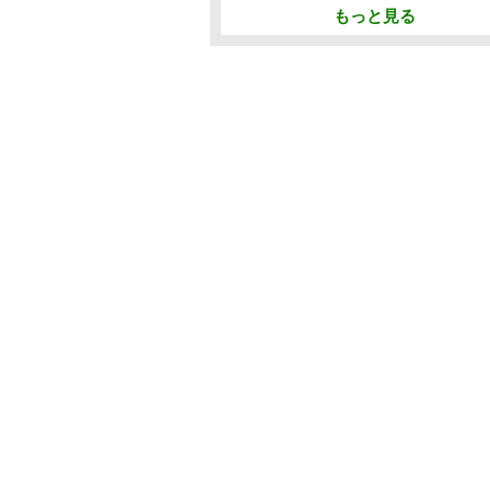
もっと見る