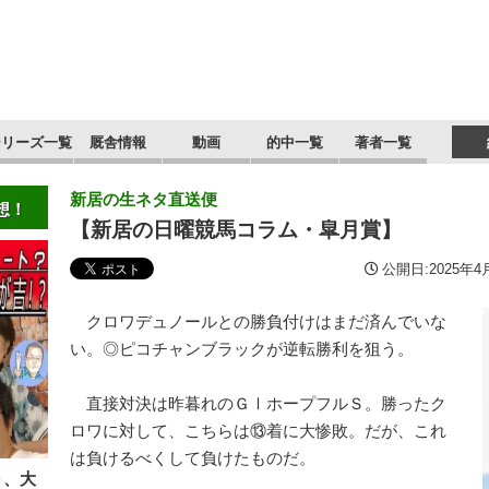
シリーズ一覧
厩舎情報
動画
的中一覧
著者一覧
新居の生ネタ直送便
想！
【新居の日曜競馬コラム・皐月賞】
公開日:2025年4月
クロワデュノールとの勝負付けはまだ済んでいな
い。◎ピコチャンブラックが逆転勝利を狙う。
直接対決は昨暮れのＧⅠホープフルＳ。勝ったク
ロワに対して、こちらは⑬着に大惨敗。だが、これ
は負けるべくして負けたものだ。
Ｄ、大