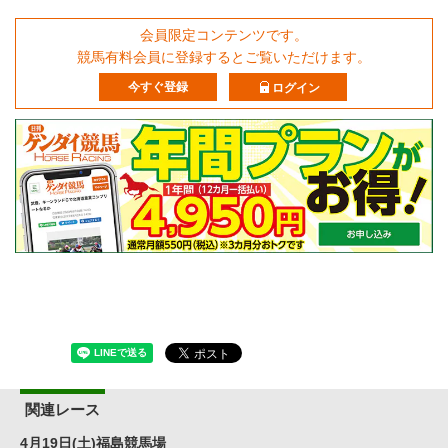
会員限定コンテンツです。
競馬有料会員に登録するとご覧いただけます。
今すぐ登録
ログイン
関連レース
4月19日(土)福島競馬場