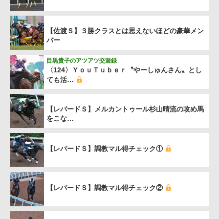
【佐渡Ｓ】３勝クラスとは思えないほどの豪華メン
バー
目黒貴子のアツアツ交遊録
〈124〉ＹｏｕＴｕｂｅｒ〝やーしゅんさん〟とし
ても活…
【レパードＳ】メルカントゥール杉山晴流の攻め馬
をこな…
【レパードＳ】調教マル得チェック①
【レパードＳ】調教マル得チェック②