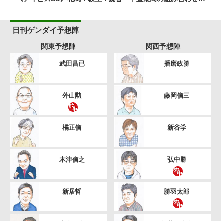
日刊ゲンダイ予想陣
関東予想陣
関西予想陣
武田昌已
播磨政勝
外山勲
藤岡信三
橘正信
新谷学
木津信之
弘中勝
新居哲
勝羽太郎