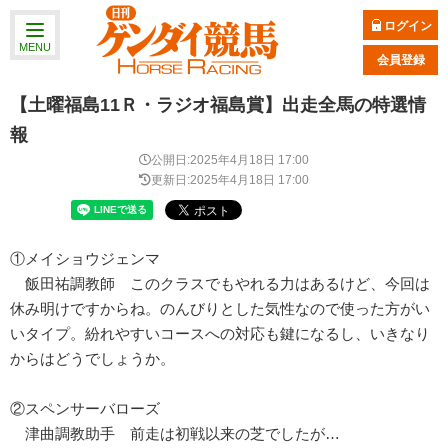
ログイン
MENU
会員登録
【土曜福島11Ｒ・ラジオ福島賞】出走全馬の特選情
報
公開日:2025年4月18日 17:00
更新日:2025年4月18日 17:00
①メイショウジェンマ
飯田祐調教師 このクラスでもやれる力はあるけど、今回は
休み明けですからね。のんびりとした気性なので使った方がい
いタイプ。紛れやすいコースへの対応も鍵になるし、いきなり
からはどうでしょうか。
②スペンサーバローズ
津曲調教助手 前走は初戦以来の芝でしたが…