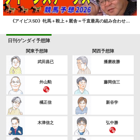
《アイビスSD》牝馬＋鞍上＋厩舎＝千直最高の組み合わせ…
日刊ゲンダイ予想陣
関東予想陣
関西予想陣
武田昌已
播磨政勝
外山勲
藤岡信三
橘正信
新谷学
木津信之
弘中勝