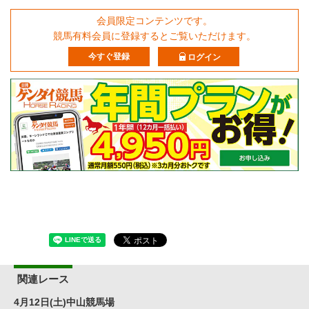
会員限定コンテンツです。
競馬有料会員に登録するとご覧いただけます。
今すぐ登録
ログイン
関連レース
4月12日(土)中山競馬場