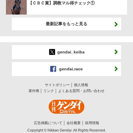
【ＣＢＣ賞】調教マル得チェック①
最新記事をもっと見る
gendai_keiba
gendai.race
サイトポリシー
個人情報
著作権
リンク
よくある質問・お問い合わせ
広告掲載について
会社概要
採用情報
Copyright © Nikkan Gendai. All Rights Reserved.