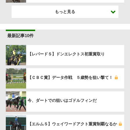
もっと見る
最新記事10件
【レパードＳ】ドンエレクトス初重賞取り
【ＣＢＣ賞】データ作戦 ５歳勢を狙い撃て！
今、ダートでの狙いはゴドルフィンだ
【エルムＳ】ウェイワードアクト重賞制覇なるか