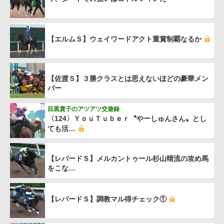
【エルムＳ】ウェイワードアクト重賞制覇なるか
【佐渡Ｓ】３勝クラスとは思えないほどの豪華メン
バー
目黒貴子のアツアツ交遊録
〈124〉ＹｏｕＴｕｂｅｒ〝やーしゅんさん〟とし
ても活…
【レパードＳ】メルカントゥール杉山晴流の攻め馬
をこな…
【レパードＳ】調教マル得チェック①