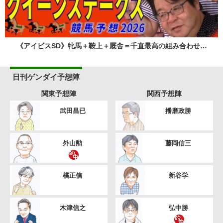
《アイビスSD》牝馬＋鞍上＋厩舎＝千直最高の組み合わせ…
日刊ゲンダイ予想陣
関東予想陣
関西予想陣
武田昌已
播磨政勝
外山勲
藤岡信三
橘正信
新谷学
木津信之
弘中勝