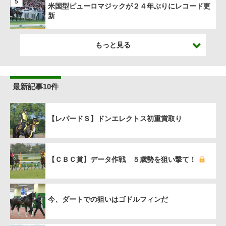
5
米国型ピューロマジックが２４年ぶりにレコード更
新
もっと見る
最新記事10件
【レパードＳ】ドンエレクトス初重賞取り
【ＣＢＣ賞】データ作戦 ５歳勢を狙い撃て！
今、ダートでの狙いはゴドルフィンだ