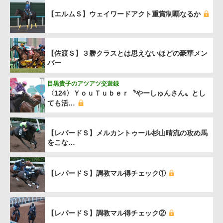
【エルムＳ】ウェイワードアクト重賞制覇なるか
【佐渡Ｓ】３勝クラスとは思えないほどの豪華メン
バー
目黒貴子のアツアツ交遊録
〈124〉ＹｏｕＴｕｂｅｒ〝やーしゅんさん〟とし
ても活…
【レパードＳ】メルカントゥール杉山晴流の攻め馬
をこな…
【レパードＳ】調教マル得チェック①
【レパードＳ】調教マル得チェック②