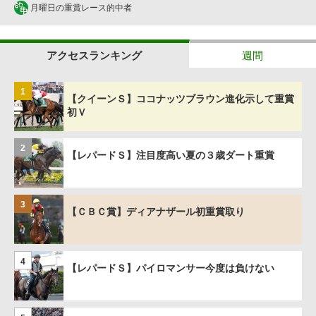
月曜日の重賞レース的中者
アクセスランキング
週間
1
【クイーンＳ】ココナッツブラウン進化示して重賞
初Ｖ
2
【レパードＳ】注目度高い夏の３歳ダート重賞
3
【ＣＢＣ賞】ディアナザール初重賞取り
4
【レパードＳ】パイロマンサー今度は負けない