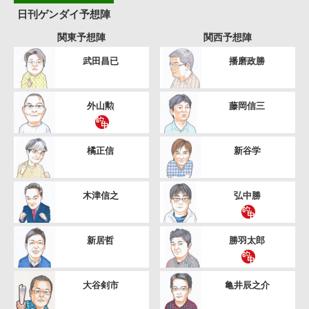
日刊ゲンダイ予想陣
関東予想陣
関西予想陣
武田昌已
播磨政勝
外山勲
藤岡信三
橘正信
新谷学
木津信之
弘中勝
新居哲
勝羽太郎
大谷剣市
亀井辰之介