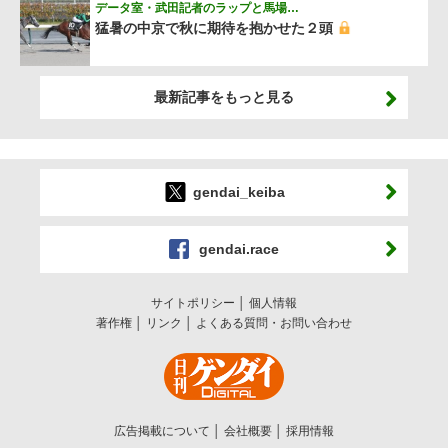
データ室・武田記者のラップと馬場…
猛暑の中京で秋に期待を抱かせた２頭
最新記事をもっと見る
gendai_keiba
gendai.race
サイトポリシー
個人情報
著作権
リンク
よくある質問・お問い合わせ
広告掲載について
会社概要
採用情報