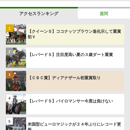
アクセスランキング
週間
1
【クイーンＳ】ココナッツブラウン進化示して重賞
初Ｖ
2
【レパードＳ】注目度高い夏の３歳ダート重賞
3
【ＣＢＣ賞】ディアナザール初重賞取り
4
【レパードＳ】パイロマンサー今度は負けない
5
米国型ピューロマジックが２４年ぶりにレコード更
新