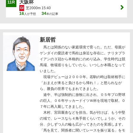
大阪杯
11R
GI
芝2000m 15:40
16
34
人が予想
本の記事
新居哲
馬とは関係のない家庭環境で育った。ただ、母親が
ゲンダイの愛読者で馬柱は身近な存在に。ナリタブラ
イアンの３冠から本格的にのめり込み、学生時代は競
馬場、牧場巡りをしていたら、いつしか本職となって
いました。
現場デビューは２０００年。若駒の時は取材相手に
「おまえが来ると負けるから帰れ！」と怒られなが
ら、勝負の世界でもまれてきました。
途中、半ば強制的に放牧に出され、０５年プロ野球
の巨人、０６年サッカードイツＷ杯を現地で取材。０
７年に再入厩してきました。
木村、宮田厩舎などを担当。気が付けば、もう中堅
の域で、レースなら４角手前くらいでしょうか。その
分、少しずつ人の輪も広がってきたのを実感します。
「馬を見て、関係者に聞いてレースを振り返る」をモ