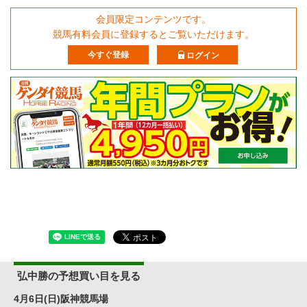
会員限定コンテンツです。
競馬有料会員に登録するとご覧いただけます。
今すぐ登録
ログイン
弘中勝の予想買い目を見る
4月6日(日)阪神競馬場