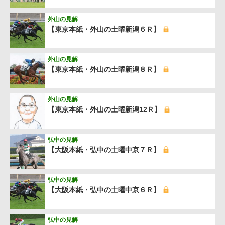
外山の見解
【東京本紙・外山の土曜新潟６Ｒ】
外山の見解
【東京本紙・外山の土曜新潟８Ｒ】
外山の見解
【東京本紙・外山の土曜新潟12Ｒ】
弘中の見解
【大阪本紙・弘中の土曜中京７Ｒ】
弘中の見解
【大阪本紙・弘中の土曜中京６Ｒ】
弘中の見解