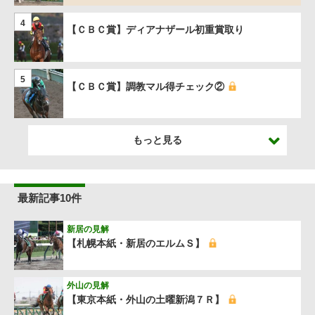
4
【ＣＢＣ賞】ディアナザール初重賞取り
5
【ＣＢＣ賞】調教マル得チェック②
もっと見る
最新記事10件
新居の見解
【札幌本紙・新居のエルムＳ】
外山の見解
【東京本紙・外山の土曜新潟７Ｒ】