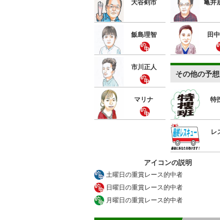
大谷剣市
亀井
飯島理智
田中
市川正人
その他の予想
マリナ
特
レ
アイコンの説明
土曜日の重賞レース的中者
日曜日の重賞レース的中者
月曜日の重賞レース的中者