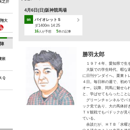
辰之介
4月6日(日)阪神競馬場
バイオレットＳ
9R
翔大
ダ1400m 14:25
16
5
人が予想
本の記事
陣
勝羽太郎
捜班
１９７４年、愛知県で生を
大阪での学生時代、暇な週
に日刊ゲンダイへ。栗東ト
スＱ
４日。毎日杯の週で、初め
オー。以降、同馬に魅せら
と、学ばせてもらったこと
グリーンチャンネルでパド
ック党であり、大の馬体好
ＴＶ観戦でもパドックが見
ている。
余談だが、ＨＴＢ「水曜ど