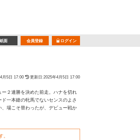
紙面
会員登録
ログイン
4月5日 17:00
更新日:2025年4月5日 17:00
ュー２連勝を決めた前走。ハナを切れ
ード一本鎗の牝馬でないセンスのよさ
い、場こそ替わったが、デビュー戦か
す。