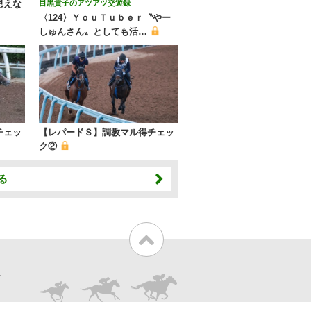
思えな
目黒貴子のアツアツ交遊録
〈124〉ＹｏｕＴｕｂｅｒ〝やー
しゅんさん〟としても活…
チェッ
【レパードＳ】調教マル得チェッ
ク②
る
せ