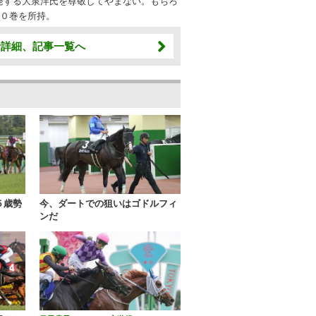
発する大泉洋氏を尊敬してやまない。もちろ
３０巻を所持。
者詳細、記事一覧へ
５歳勢
今、ダートでの狙いはゴドルフィ
ンだ