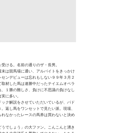
受ける。名前の通りのザ・長男。
末は競馬場に通い、アルバイトをきっかけ
レセンデビューは忘れもしない９９年３月２
て取材した馬は連勝中だったテイエムオペラ
れ、１勝の難しさ、負けに不思議の負けなし
は実に多い。
ック解説をさせていただいているが、パド
き。返し馬をワンセットで見たい派。現場、
られなかったレースの馬券は買わないと決め
うでしょう」の大ファン。こんこんと湧き