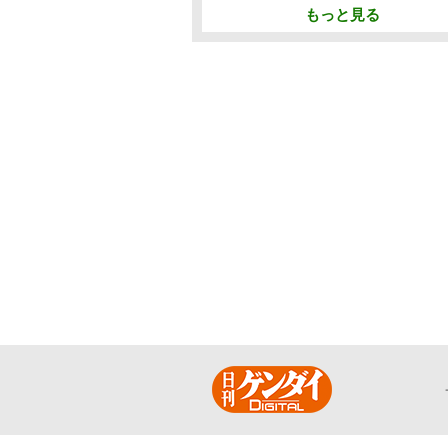
もっと見る