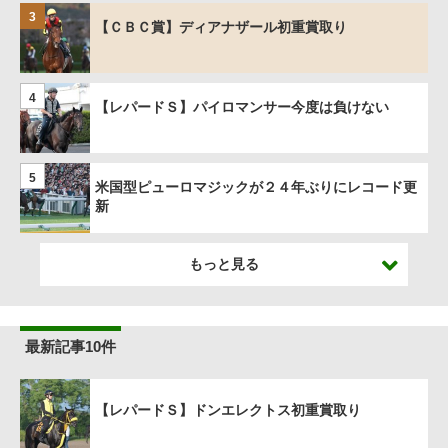
3
【ＣＢＣ賞】ディアナザール初重賞取り
4
【レパードＳ】パイロマンサー今度は負けない
5
米国型ピューロマジックが２４年ぶりにレコード更
新
もっと見る
最新記事10件
【レパードＳ】ドンエレクトス初重賞取り