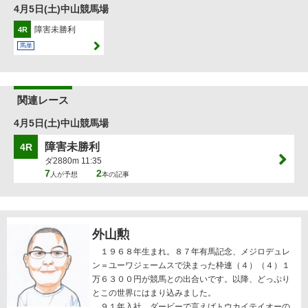
4月5日(土)中山競馬場
障害未勝利
4R
馬単
関連レース
4月5日(土)中山競馬場
障害未勝利
4R
ダ2880m 11:35
7
2
人が予想
本の記事
外山勲
１９６８年生まれ。８７年有馬記念、メジロデュレ
ン＝ユーワジェームスで決まった枠連（４）（４）１
万６３００円が競馬との出合いです。以降、どっぷり
とこの世界にはまり込みました。
９１年入社。ダービーで言えばトウカイテイオーの