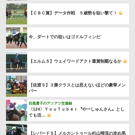
【ＣＢＣ賞】データ作戦 ５歳勢を狙い撃て！
今、ダートでの狙いはゴドルフィンだ
【エルムＳ】ウェイワードアクト重賞制覇なるか
【佐渡Ｓ】３勝クラスとは思えないほどの豪華メン
バー
目黒貴子のアツアツ交遊録
〈124〉ＹｏｕＴｕｂｅｒ〝やーしゅんさん〟とし
ても活…
【レパードＳ】メルカントゥール杉山晴流の攻め馬