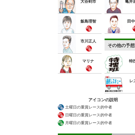
大谷剣市
亀井
飯島理智
田中
市川正人
その他の予想
マリナ
特
レ
アイコンの説明
土曜日の重賞レース的中者
日曜日の重賞レース的中者
月曜日の重賞レース的中者