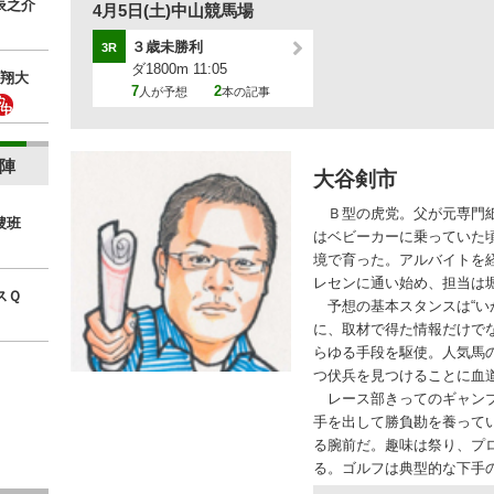
辰之介
4月5日(土)中山競馬場
３歳未勝利
3R
ダ1800m 11:05
翔大
7
2
人が予想
本の記事
陣
大谷剣市
Ｂ型の虎党。父が元専門紙
捜班
はベビーカーに乗っていた
境で育った。アルバイトを
レセンに通い始め、担当は
スＱ
予想の基本スタンスは“い
に、取材で得た情報だけで
らゆる手段を駆使。人気馬
つ伏兵を見つけることに血
レース部きってのギャンブ
手を出して勝負勘を養って
る腕前だ。趣味は祭り、プ
る。ゴルフは典型的な下手