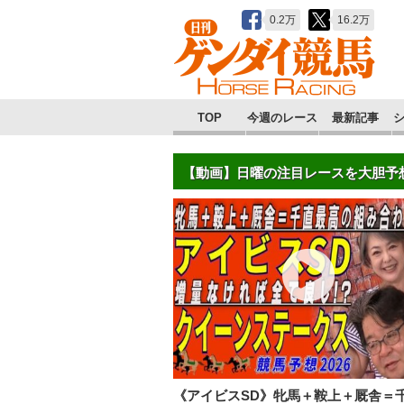
0.2万
16.2万
TOP
今週のレース
最新記事
【動画】日曜の注目レースを大胆予
《アイビスSD》牝馬＋鞍上＋厩舎＝