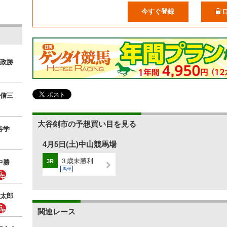
今すぐ登録
政勝
信三
大谷剣市の予想買い目を見る
谷学
4月5日(土)中山競馬場
３歳未勝利
3R
中勝
馬単
太郎
関連レース