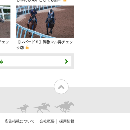
チェッ
【レパードＳ】調教マル得チェッ
ク②
る
せ
広告掲載について
会社概要
採用情報