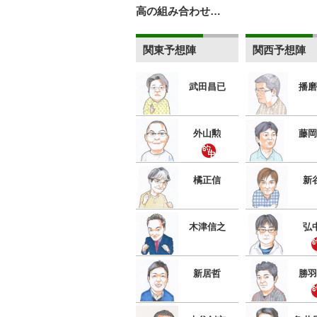
高の組み合わせ…
関東予想陣
関西予想陣
武田昌已
播磨
外山勲
藤岡
橘正信
新
木津信之
弘
新居哲
勝羽