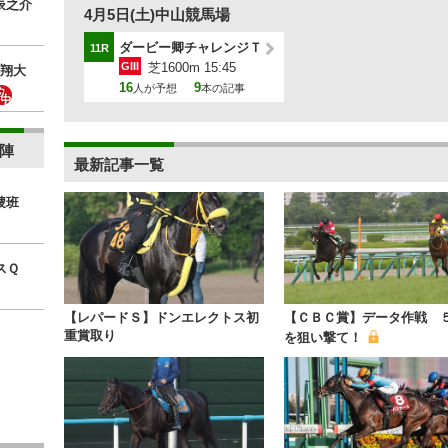
辰之介
4月5日(土)中山競馬場
ダービー卿チャレンジＴ
11R
GIII
芝1600m 15:45
翔大
16
9
人が予想
本の記事
陣
最新記事一覧
捜班
スＱ
【レパードＳ】ドンエレクトス初
【ＣＢＣ賞】データ作戦 
重賞取り
を狙い撃て！