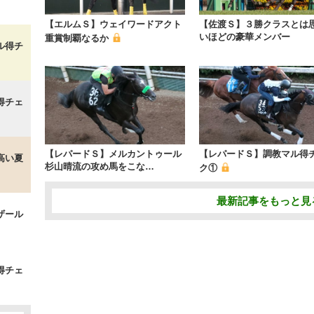
【エルムＳ】ウェイワードアクト
【佐渡Ｓ】３勝クラスとは
いほどの豪華メンバー
重賞制覇なるか
ル得チ
得チェ
【レパードＳ】メルカントゥール
【レパードＳ】調教マル得
高い夏
杉山晴流の攻め馬をこな…
ク①
最新記事をもっと見
ザール
得チェ