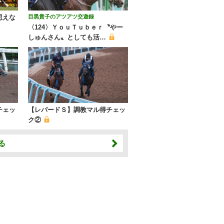
思えな
目黒貴子のアツアツ交遊録
〈124〉ＹｏｕＴｕｂｅｒ〝やー
しゅんさん〟としても活…
チェッ
【レパードＳ】調教マル得チェッ
ク②
る