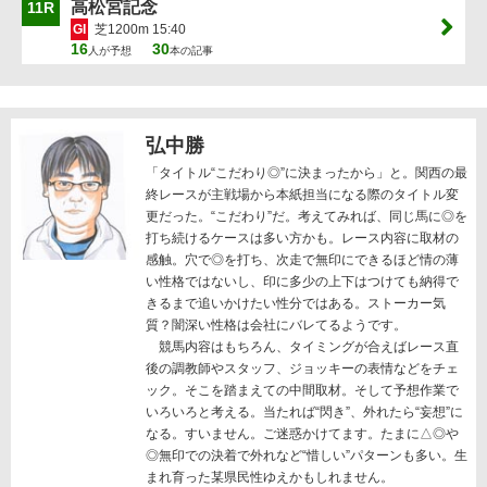
高松宮記念
11R
GI
芝1200m 15:40
16
30
人が予想
本の記事
弘中勝
「タイトル“こだわり◎”に決まったから」と。関西の最
終レースが主戦場から本紙担当になる際のタイトル変
更だった。“こだわり”だ。考えてみれば、同じ馬に◎を
打ち続けるケースは多い方かも。レース内容に取材の
感触。穴で◎を打ち、次走で無印にできるほど情の薄
い性格ではないし、印に多少の上下はつけても納得で
きるまで追いかけたい性分ではある。ストーカー気
質？闇深い性格は会社にバレてるようです。
競馬内容はもちろん、タイミングが合えばレース直
後の調教師やスタッフ、ジョッキーの表情などをチェ
ック。そこを踏まえての中間取材。そして予想作業で
いろいろと考える。当たれば“閃き”、外れたら“妄想”に
なる。すいません。ご迷惑かけてます。たまに△◎や
◎無印での決着で外れなど“惜しい”パターンも多い。生
まれ育った某県民性ゆえかもしれません。