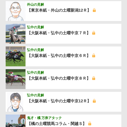
外山の見解
【東京本紙・外山の土曜新潟12Ｒ】
弘中の見解
【大阪本紙・弘中の土曜中京７Ｒ】
弘中の見解
【大阪本紙・弘中の土曜中京６Ｒ】
弘中の見解
【大阪本紙・弘中の土曜中京８Ｒ】
弘中の見解
【大阪本紙・弘中の土曜中京12Ｒ】
鬼才・橘 万券アタック
【橘の土曜競馬コラム・関越Ｓ】