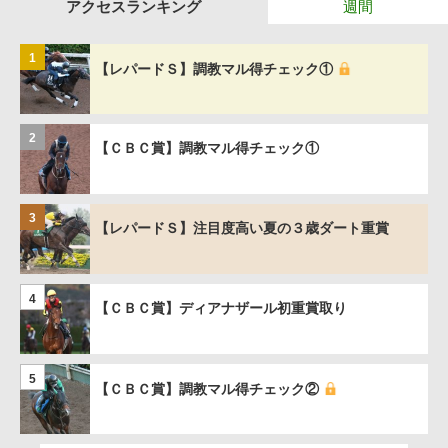
アクセスランキング
週間
1
【レパードＳ】調教マル得チェック①
2
【ＣＢＣ賞】調教マル得チェック①
3
【レパードＳ】注目度高い夏の３歳ダート重賞
4
【ＣＢＣ賞】ディアナザール初重賞取り
5
【ＣＢＣ賞】調教マル得チェック②