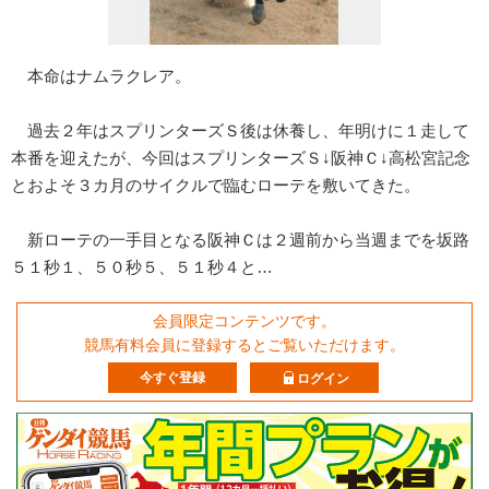
本命はナムラクレア。
過去２年はスプリンターズＳ後は休養し、年明けに１走して
本番を迎えたが、今回はスプリンターズＳ↓阪神Ｃ↓高松宮記念
とおよそ３カ月のサイクルで臨むローテを敷いてきた。
新ローテの一手目となる阪神Ｃは２週前から当週までを坂路
５１秒１、５０秒５、５１秒４と…
会員限定コンテンツです。
競馬有料会員に登録するとご覧いただけます。
今すぐ登録
ログイン