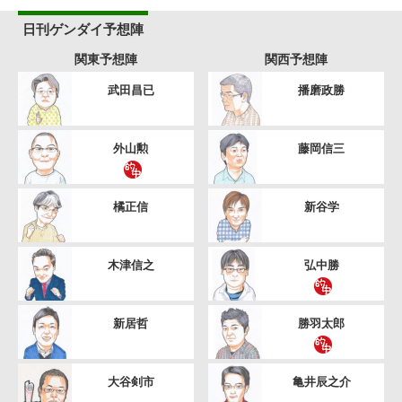
日刊ゲンダイ予想陣
関東予想陣
関西予想陣
武田昌已
播磨政勝
外山勲
藤岡信三
橘正信
新谷学
木津信之
弘中勝
新居哲
勝羽太郎
大谷剣市
亀井辰之介