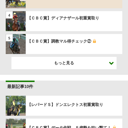
4
【ＣＢＣ賞】ディアナザール初重賞取り
5
【ＣＢＣ賞】調教マル得チェック②
もっと見る
最新記事10件
【レパードＳ】ドンエレクトス初重賞取り
【ＣＢＣ賞】データ作戦 ５歳勢を狙い撃て！