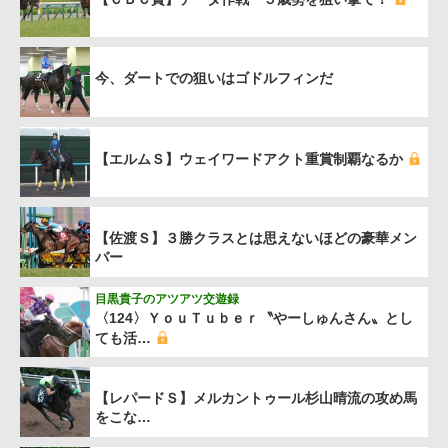
今、ダートでの狙いはゴドルフィンだ
【エルムＳ】ウェイワードアクト重賞制覇なるか
【佐渡Ｓ】３勝クラスとは思えないほどの豪華メン
バー
目黒貴子のアツアツ交遊録
〈124〉ＹｏｕＴｕｂｅｒ〝やーしゅんさん〟とし
ても活…
【レパードＳ】メルカントゥール杉山晴流の攻め馬
をこな…