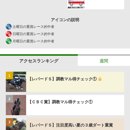
アイコンの説明
土曜日の重賞レース的中者
日曜日の重賞レース的中者
月曜日の重賞レース的中者
アクセスランキング
週間
1
【レパードＳ】調教マル得チェック①
2
【ＣＢＣ賞】調教マル得チェック①
3
【レパードＳ】注目度高い夏の３歳ダート重賞