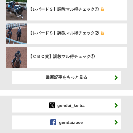
【レパードＳ】調教マル得チェック①
【レパードＳ】調教マル得チェック②
【ＣＢＣ賞】調教マル得チェック①
最新記事をもっと見る
gendai_keiba
gendai.race