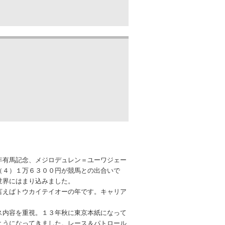
有馬記念、メジロデュレン＝ユーワジェー
（４）１万６３００円が競馬との出合いで
世界にはまり込みました。
えばトウカイテイオーの年です。キャリア
内容を重視。１３年秋に東京本紙になって
ようになってきました。レース＆パトロール