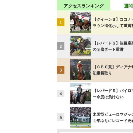
アクセスランキング
週間
【クイーンＳ】ココナ
1
ラウン進化示して重賞
【レパードＳ】注目度
2
の３歳ダート重賞
【ＣＢＣ賞】ディアナ
3
初重賞取り
【レパードＳ】パイロ
4
ー今度は負けない
米国型ピューロマジッ
5
４年ぶりにレコード更