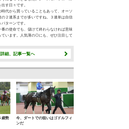
を出す日々です。
時代から買っていることもあって、オーソ
連の２連系までが多いですね。３連単は自信
うパターンです。
番の使命でも、儲けて終わらなければ意味
っています。人気薄の◎にも、ぜひ注目して
者詳細、記事一覧へ
５歳勢
今、ダートでの狙いはゴドルフィ
ンだ