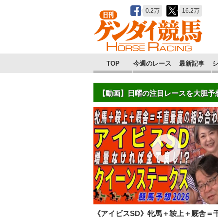
0.2万
16.2万
TOP
今週のレース
最新記事
【動画】日曜の注目レースを大胆予
《アイビスSD》牝馬＋鞍上＋厩舎＝