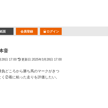
紙面
会員登録
ログイン
本音
28日 17:00
更新日:2025年3月28日 17:00
勝負どころから勝ち馬のマークがきつ
とく②着に粘った走りを評価したい。