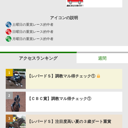
アイコンの説明
土曜日の重賞レース的中者
日曜日の重賞レース的中者
月曜日の重賞レース的中者
アクセスランキング
週間
1
【レパードＳ】調教マル得チェック①
2
【ＣＢＣ賞】調教マル得チェック①
3
【レパードＳ】注目度高い夏の３歳ダート重賞