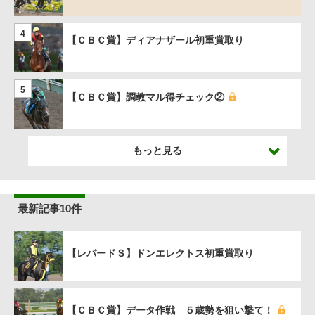
4
【ＣＢＣ賞】ディアナザール初重賞取り
5
【ＣＢＣ賞】調教マル得チェック②
もっと見る
最新記事10件
【レパードＳ】ドンエレクトス初重賞取り
【ＣＢＣ賞】データ作戦 ５歳勢を狙い撃て！