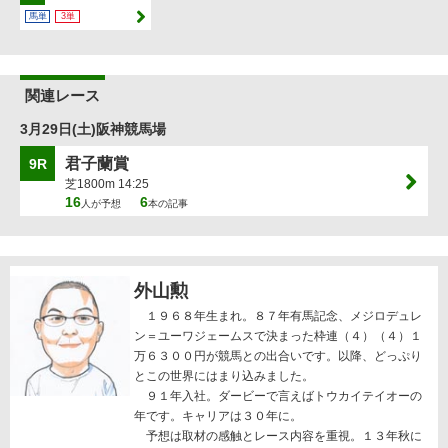
馬単
3単
関連レース
3月29日(土)阪神競馬場
君子蘭賞
9R
芝1800m 14:25
16
6
人が予想
本の記事
外山勲
１９６８年生まれ。８７年有馬記念、メジロデュレ
ン＝ユーワジェームスで決まった枠連（４）（４）１
万６３００円が競馬との出合いです。以降、どっぷり
とこの世界にはまり込みました。
９１年入社。ダービーで言えばトウカイテイオーの
年です。キャリアは３０年に。
予想は取材の感触とレース内容を重視。１３年秋に